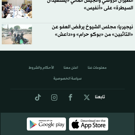
الطيران الروسي والجيش المالي «يستعيدان
السيطرة» على «أنفيس»
نيجيريا: مجلس الشيوخ يرفض العفو عن
«التائبين» من «بوكو حرام» و«داعش»
معلومات عنا
اعلن معنا
الأحكام والشروط
سياسة الخصوصية
تابعنا