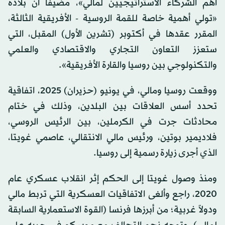
أهم الشركاء الاستراتيجيين لمالي»، مضيفاً أن بلاده
«تولي أهمية خاصة للقمة الروسية - الأفريقية الثالثة،
المقرر عقدها في أكتوبر (تشرين الأول) المقبل، التي
ستعزز التعاون التجاري والاقتصادي والعلمي
والتكنولوجي بين روسيا والقارة الأفريقية».
ووقعت روسيا ومالي، في يونيو (حزيران) 2025، اتفاقية
تحدد أسس العلاقات بين البلدين، وذلك في ختام
محادثات جرت في الكرملين، بين الرئيس الروسي،
فلاديمير بوتين، ورئيس مالي الانتقالي، عاصمي غويتا،
الذي أجرى زيارة رسمية إلى روسيا.
ومنذ وصول غويتا إلى الحكم إثر انقلاب عسكري عام
2020، راجع وألغى الاتفاقيات العسكرية التي تربط مالي
ودولاً غربية؛ من أبرزها فرنسا (القوة الاستعمارية السابقة