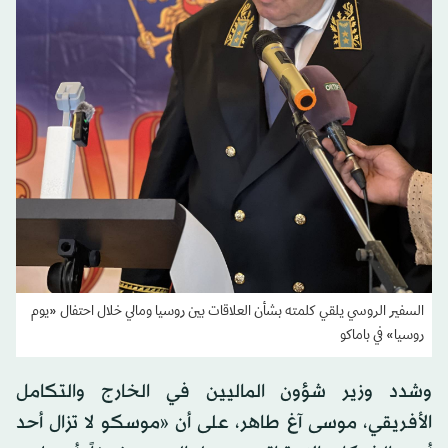
السفير الروسي يلقي كلمته بشأن العلاقات بين روسيا ومالي خلال احتفال «يوم
روسيا» في باماكو
وشدد وزير شؤون الماليين في الخارج والتكامل
الأفريقي، موسى آغ طاهر، على أن «موسكو لا تزال أحد