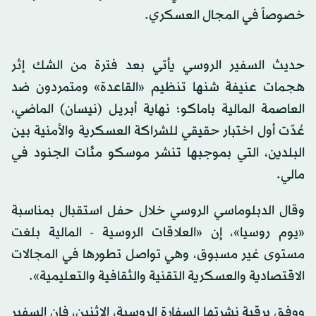
خصوصاً في المجال العسكري.
حديث السفير الروسي يأتي بعد فترة من الشك إثر
هجمات عنيفة شنها تنظيم «القاعدة» ومتمردون ضد
العاصمة المالية باماكو؛ نهاية أبريل (نيسان) الماضي،
عُدّت أول اختبار حقيقي للشراكة العسكرية والأمنية بين
البلدين، التي بموجبها تنشر موسكو مئات الجنود في
مالي.
وقال الدبلوماسي الروسي خلال حفل استقبال بمناسبة
«يوم روسيا»، إن «العلاقات الروسية - المالية بلغت
مستوى غير مسبوق، وهي تواصل تطورها في المجالات
الاقتصادية والعسكرية التقنية والثقافية والتعليمية».
ووفق برقية نشرتها السفارة الروسية، الاثنين، فإن السفير