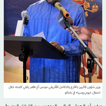
وزير شؤون الماليين بالخارج والتكامل الأفريقي موسى آغ طاهر يلقي كلمته خلال
احتفال «يوم روسيا» في باماكو