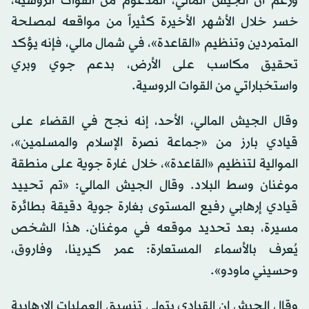
ورغم أن الجيش المالي، المدعوم من القوات الروسية،
خسر خلال الأشهر الأخيرة كثيراً من مواقعه لمصلحة
المتمردين وتنظيم «القاعدة»، في شمال مالي، فإنه يؤكد
تحقيق مكاسب على الأرض، بدعم جوي وبري
واستخباراتي من القوات الروسية.
وقال الجيش المالي، الأحد، إنه نجح في القضاء على
قيادي بارز من «جماعة نصرة الإسلام والمسلمين»،
الموالية لتنظيم «القاعدة»، خلال غارة جوية على منطقة
موغنان وسط البلاد. وقال الجيش المالي: «تم تحييد
قيادي إرهابي رفيع المستوى بغارة جوية دقيقة بطائرة
مسيرة، بعد تحديد موقعه في موغنان. هذا الشخص
يُعرف بالأسماء المستعارة: عمر كيرينا، وفاروق،
وحسيني ماودو».
وقال الجيش إن القيادي يتولى تنسيق العمليات الإرهابية