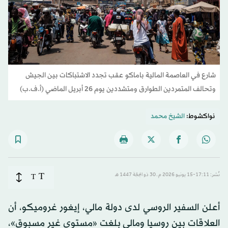
شارع في العاصمة المالية باماكو عقب تجدد الاشتباكات بين الجيش
وتحالف المتمردين الطوارق ومتشددين يوم 26 أبريل الماضي (أ.ف.ب)
نواكشوط:
الشيخ محمد
T
نُشر: 17:11-15 يونيو 2026 م ـ 30 ذو الحِجّة 1447 هـ
T
أعلن السفير الروسي لدى دولة مالي، إيغور غروميكو، أن
العلاقات بين روسيا ومالي بلغت «مستوى غير مسبوق»،