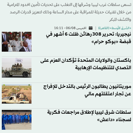
تسعى سلطات غرب ليبيا وشرقها إلى التغلب على تحديات تأمين الحدود المترامية
من خلال تقنيات حديثة للمراقبة على مدار الساعة وذلك لتعزيز قدرات الرصد
والكشف المبكر
«الشرق الأوسط» (القاهرة)
الخميس 06/08 - 16:11
نيجيريا: تحرير 308 رهائن ظلت 6 أشهر في
قبضة «بوكو حرام»
باكستان والولايات المتحدة تؤكدان العزم على
التصدي للتنظيمات الإرهابية
موريتانيون يطالبون الرئيس بالتدخل للإفراج
عن تجار اعتقلتهم مالي
سلطات شرق ليبيا لإطلاق مراجعات فكرية
لسجناء «داعش»