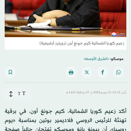
زعيم كوريا الشمالية كيم جونغ أون (رويترز-أرشيفية)
موسكو:
«الشرق الأوسط»
T
نُشر: 12:13-12 يونيو 2026 م ـ 27 ذو الحِجّة 1447 هـ
T
أكد زعيم كوريا الشمالية، كيم جونغ أون، في برقية
تهنئة للرئيس الروسي فلاديمير بوتين بمناسبة «يوم
روسيا»، أن بيونغ يانغ وموسكو تفتحان حالياً صفحة