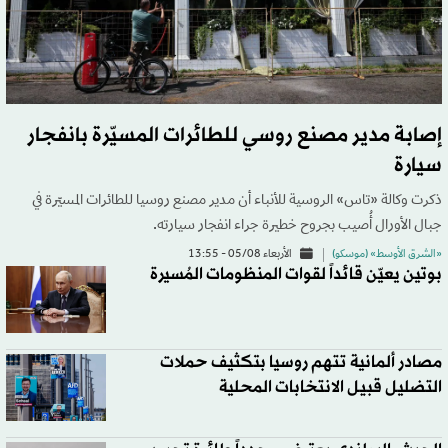
إصابة مدير مصنع روسي للطائرات المسيّرة بانفجار
سيارة
ذكرت وكالة «تاس» الروسية للأنباء أن مدير مصنع روسيا للطائرات المسيّرة في
جبال الأورال أُصيب بجروح خطيرة جراء انفجار سيارته.
«الشرق الأوسط» (موسكو)
الأربعاء 05/08 - 13:55
بوتين يعيّن قائداً لقوات المنظومات المُسيرة
مصادر ألمانية تتهم روسيا بتكثيف حملات
التضليل قبيل الانتخابات المحلية