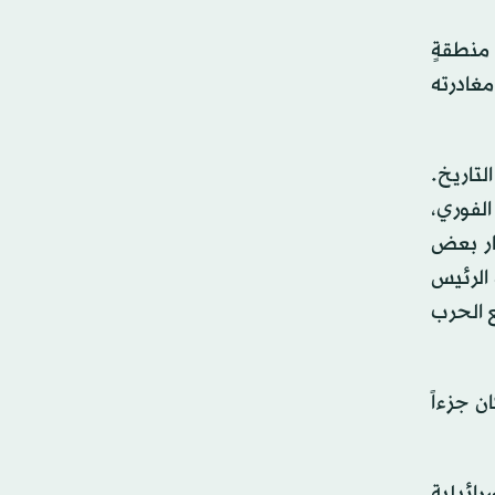
نطقةٍ
مغادرته
لتاريخ.
الفوري،
يل، مع ارتفاع أسعار بعض
 الرئيس
ع الحرب
ن جزءاً
رائيلية