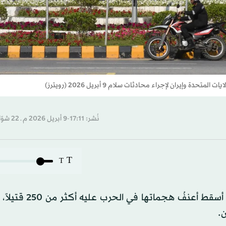
وإيران لإجراء محادثات سلام 9 أبريل 2026 (رويترز)
نُشر: 17:11-9 أبريل 2026 م ـ 22 شوّال 1447 هـ
T
T
قصفت إسرائيل أهدافاً جديدة في لبنان، الخميس، بعد أن أس
ن.