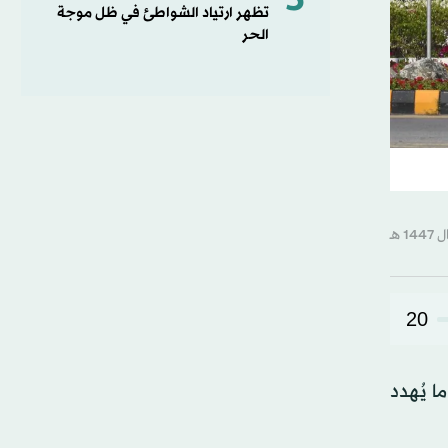
5
تظهر ارتياد الشواطئ في ظل موجة
الحر
20
قط أعنفُ هجماتها في الحرب عليه أكثر من 250 قتيلاً، ما يُهدد