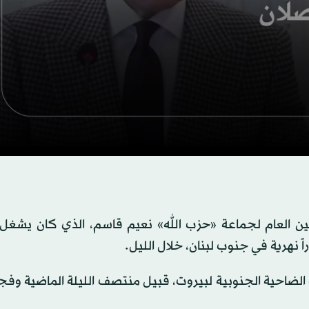
s
s
Volume
أمين العام لجماعة «حزب الله» نعيم قاسم، الذي كان يشغ
هرية في جنوب لبنان، خلال الليل.
الضاحية الجنوبية لبيروت، قبيل منتصف الليلة الماضية وفجر