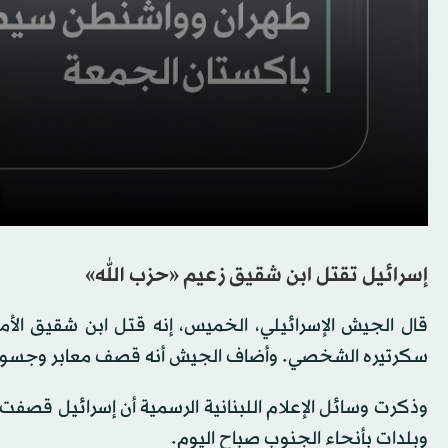
إسرائيل تقتل ابن شقيق زعيم «حزب الله»
قال الجيش الإسرائيلي، الخميس، إنه قتل ابن شقيق ال
سكرتيره الشخصي. وأضاف الجيش أنه قصف معابر وجسوراً ن
وذكرت وسائل الإعلام اللبنانية الرسمية أن إسرائيل قصفت 
وبلدات بأنحاء الجنوب صباح اليوم.