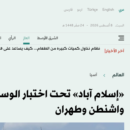
عربي
English
Türkçe
اردو
فارسى
السبت,
8 أغسطس 2026
-
24 صفَر 1448 هـ
الشرق الأوسط​
العالم
الرأي
ا
نظام تناول كميات كبيرة من الطعام... كيف يساعد على فق
آخر الأخبار
العالم
آسيا
«إسلام آباد» تحت اختبار الوس
واشنطن وطهران