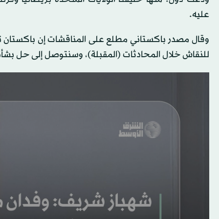
عليه.
وقال مصدر باكستاني مطلع على المناقشات إن باكستان ت
للنقاش خلال المحادثات (المقبلة)، وسنتوصل إلى حل بشأن