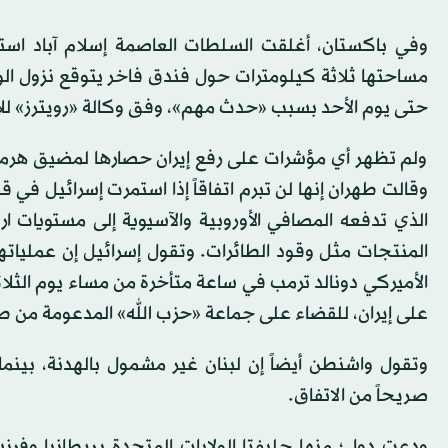
وفي باكستان، أغلقت السلطات العاصمة إسلام آباد استع
مساحتها ثلاثة كيلومترات حول فندق فاخر يتوقع نزول الوفد
حتى يوم الأحد بسبب «حدث مهم»، وفق وكالة «رويترز» للأن
ولم تظهر أي مؤشرات على رفع إيران حصارها لمضيق هرمز، و
وقالت طهران إنها لن تبرم اتفاقاً إذا استمرت إسرائيل في 
المنتجات مثل وقود الطائرات. وتقول إسرائيل إن عملياتها
الأميركي دونالد ترمب في ساعة متأخرة من مساء يوم الثلاثا
على إيران، للقضاء على جماعة «حزب الله» المدعومة من ط
وتقول واشنطن أيضاً إن لبنان غير مشمول بالهدنة، بينما 
صريحاً من الاتفاق.
ودعت دول؛ منها حليفتا الولايات المتحدة بريطانيا وفرنسا،