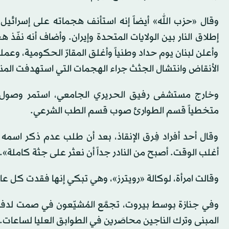
وقال «حزب الله» أيضاً إنه استأنف هجماته على إسرائيل،
إطلاق النار بين الولايات المتحدة وإيران. وأضاف أنه نفّ
وأعلن لبنان يوم حداد وطنياً وأغلق المقارّ الحكومية، وعم
الأنقاض وانتشال الجثث جراء الهجمات التي استهدفت المن
وخارج مستشفى رفيق الحريري الجامعي، استمر وصول سيا
متخطياً قسم الطوارئ صوب قسم الطب الشرعي.
وقال أحد أفراد فِرق الإنقاذ، بعد أن طلب عدم ذكر اسم
أغلب الوقت. أصبح من النادر جداً أن نعثر على جثة كاملة».
وقالت امرأة، لوكالة «رويترز»، وهي تبكي إنها فقدت كل عائ
وفي جنازة بوسط بيروت، تجمَّع المُشيّعون في صمت لدف
المبنى وترك الناجين محاصَرين في الطوابق العليا لساعات.