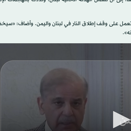
عمل على وقف إطلاق النار في لبنان واليمن. وأضاف: «سيخ
ه».