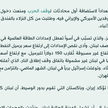
داداً لاستضافة أول محادثات ل
وقف الحرب
ومنعت دخول م
ين الأميركي والإيراني فيه، وطلبت من كل النزلاء بالفندق 
باء.
الذي تسبَّب في أسوأ تعطل لإمدادات الطاقة العالمية في ا
قصف لبنان. وأدى نقص الإمدادات إلى ارتفاع سعر برميل النفط 
الذي تدفعه المصافي الأوروبية والآسيوية إلى مستويات ارتفاع غير مسبوقة تُقارب 150 دولاراً للبرم
 في لبنان غير مشمولة باتفاق وقف إطلاق النار، الذي أعلنه
ء. وتوغلت إسرائيل برياً في لبنان، الشهر الماضي، بالتزامن م
هران.
تؤكد إيران، وباكستان التي تقوم بدور الوسيط، أن لبنان كا
 إلى أن تشمل الهدنة الحالية لبنان، وندَّدت بالهجمات الإس