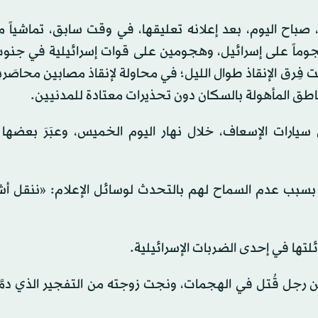
 صباح اليوم، بعد إعلانه تعليقها، في وقت سابق، تماشياً
ذ هجوماً على إسرائيل، وهجومين على قوات إسرائيلية في جنوب
لت فِرق الإنقاذ طوال الليل؛ في محاولة لإنقاذ مصابين محاصَ
اطق المأهولة بالسكان دون تحذيرات معتادة للمدنيين.
رات الإسعاف، خلال نهار اليوم الخميس، وعبَرَ بعضها 
ه بسبب عدم السماح لهم بالتحدث لوسائل الإعلام: «ننقل أش
لتها في إحدى الضربات الإسرائيلية.
ن رجل قُتل في الهجمات، ونجت زوجته من التفجير الذي دمّ