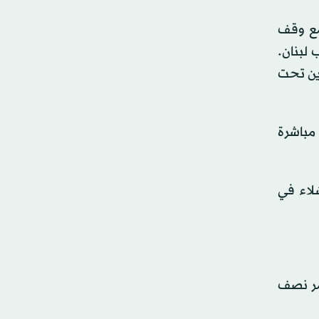
 مع وقف
 لبنان.
رين تحت
مباشرة
لاء في
َر نصف