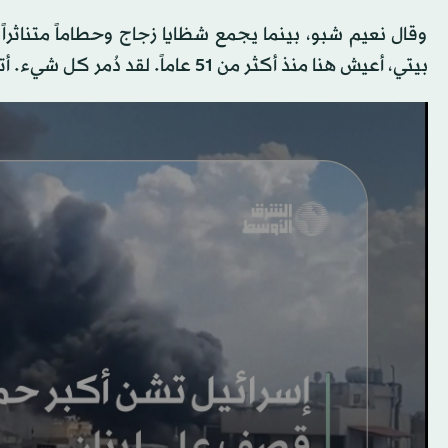
وقال نعيم شبو، بينما يجمع شظايا زجاج وحطاماً متناثراً
بيتي، أعيش هنا منذ أكثر من 51 عاماً. لقد دُمر كل شيء. أترون؟».