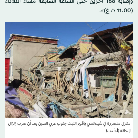
وإصابة 188 آخرين حتى الساعة السابعة مساء الثلاثاء
(11.00 ت غ)».
منازل متضررة في شيغاتسي بإقليم التبت جنوب غربي الصين بعد أن ضرب زلزال
المنطقة (أ.ف.ب)