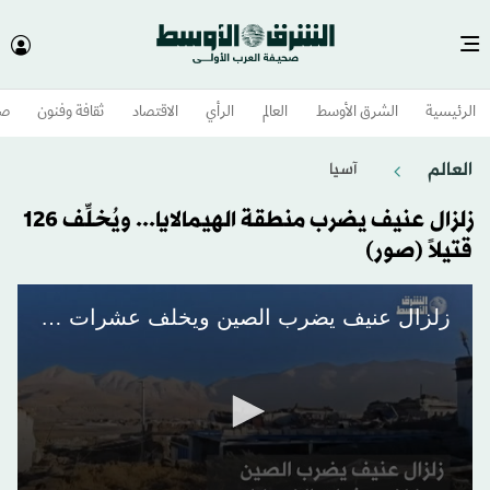
الرئيسية
الشرق الأوسط​
العالم
الرأي
الاقتصاد
ثقافة وفنون
صح
العالم
آسيا
زلزال عنيف يضرب منطقة الهيمالايا... ويُخلِّف 126
قتيلاً (صور)
زلزال عنيف يضرب الصين ويخلف عشرات الضحايا