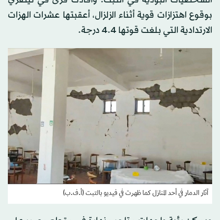
بوقوع اهتزازات قوية أثناء الزلزال، أعقبتها عشرات الهزات
الارتدادية التي بلغت قوتها 4.4 درجة.
آثار الدمار في أحد المنازل كما ظهرت في فيديو بالتبت (أ.ف.ب)