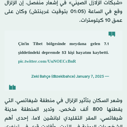
«شبكات الزلازل الصيني» في إشعار منفصل، إن الزلزال
وقع في الساعة (01:05 بتوقيت غرينتش) وكان على
عمق 10 كيلومترات.
Çin'in Tibet bölgesinde meydana gelen 7.1
şiddetindeki depremde 53 kişi hayatını kaybetti.
pic.twitter.com/UuNOECcBnR
January 7, 2025
— Zeki Bahçe (@zekibahce)
وشعر السكان بتأثير الزلزال في منطقة شيغاتسي، التي
يقطنها 800 ألف شخص. وتدير المنطقة مدينة
شيغاتسي، المقر التقليدي لبانشين لاما، إحدى أهم
الشخصيات البوذية في التبت. وأفادت قرى في تينغري