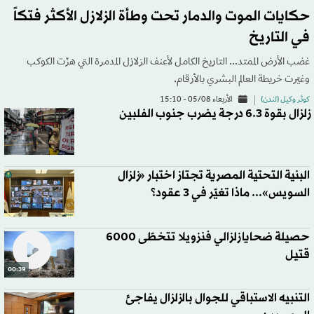
حكايات الموت والدمار تحت وطأة الزلازل الأكثر فتكاً
في التاريخ
غضب الأرض الممتد... التاريخ الكامل لأعنف الزلازل المدمرة التي هزّت الكوكب
وغيّرت خريطة العالم البشري بالأرقام.
كوثر وكيل (لندن)
الأربعاء 05/08 - 15:10
زلزال بقوة 6.3 درجة يضرب جنوب الفلبين
البنية التحتية المصرية تجتاز اختبار «زلزال
السويس»... ماذا تغيّر في 3 عقود؟
حصيلة ضحايا زلزالي فنزويلا تتخطّى 6000
قتيل
00:39
التنبيه الاستباقي للجوال بالزلزال يفاجئ