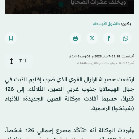
0
seconds
بكين:
«الشرق الأوسط»
of
42
seconds
آخر تحديث: 15:18-7 يناير 2025 م ـ 08 رَجب 1446 هـ
T
T
نُشر: 01:53-7 يناير 2025 م ـ 08 رَجب 1446 هـ
ارتفعت حصيلة الزلزال القوي الذي ضرب إقليم التبت في
جبال الهيمالايا جنوب غربي الصين، الثلاثاء، إلى 126
قتيلاً، حسبما أفادت «وكالة الصين الجديدة» للأنباء
(شينخوا) الرسمية.
وأوردت الوكالة أنه «تأكّد مصرع إجمالي 126 شخصاً،