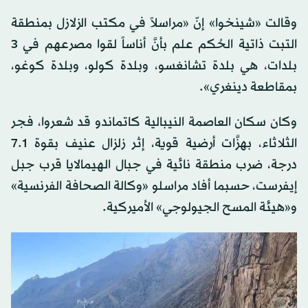
وقالت «شينخوا» إنّ «مراسلاً في مكتب الزلازل بمنطقة
التبت ذاتية الحُكم علم بأنَّ أناساً لقوا مصرعهم في 3
بلدات، هي بلدة تشانغسو، وبلدة كولو، وبلدة كوغو،
بمقاطعة دينغري».
وكان سكان العاصمة النيبالية كاتماندو قد شعروا، فجر
الثلاثاء، بهزَّات أرضية قوية، إثر زلزال عنيف بقوة 7.1
درجة، ضرب منطقة نائية في جبال الهيمالايا قرب جبل
إيفرست، حسبما أفاد مراسلو «وكالة الصحافة الفرنسية»
و«هيئة المسح الجيولوجي» الأميركية.