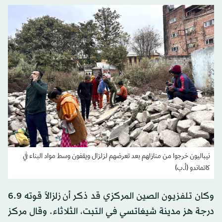
نيباليون خرجوا من منازلهم بعد تعرضهم لزلزال ويقفون وسط مواد البناء في
كاتماندو (أ.ب)
وكان تلفزيون الصين المركزي قد ذكر أن زلزالاً قوته 6.9
درجة هز مدينة شيغاتسي في التبت، الثلاثاء. وقال مركز