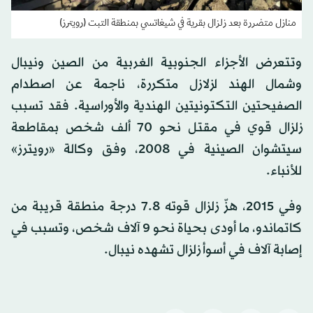
منازل متضررة بعد زلزال بقرية في شيغاتسي بمنطقة التبت (رويترز)
وتتعرض الأجزاء الجنوبية الغربية من الصين ونيبال
وشمال الهند لزلازل متكررة، ناجمة عن اصطدام
الصفيحتين التكتونيتين الهندية والأوراسية. فقد تسبب
زلزال قوي في مقتل نحو 70 ألف شخص بمقاطعة
سيتشوان الصينية في 2008، وفق وكالة «رويترز»
للأنباء.
وفي 2015، هزّ زلزال قوته 7.8 درجة منطقة قريبة من
كاتماندو، ما أودى بحياة نحو 9 آلاف شخص، وتسبب في
إصابة آلاف في أسوأ زلزال تشهده نيبال.