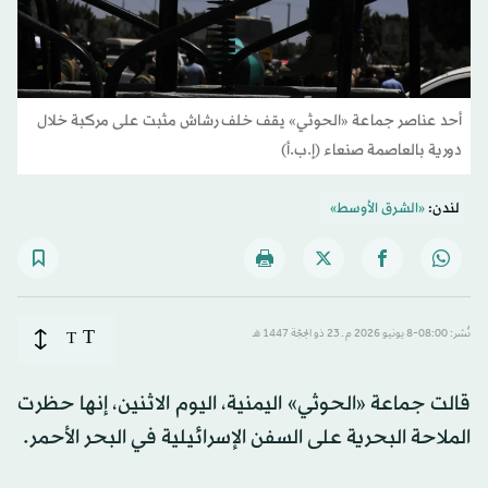
أحد عناصر جماعة «الحوثي» يقف خلف رشاش مثبت على مركبة خلال
دورية بالعاصمة صنعاء (إ.ب.أ)
لندن:
«الشرق الأوسط»
T
نُشر: 08:00-8 يونيو 2026 م ـ 23 ذو الحِجّة 1447 هـ
T
قالت جماعة «الحوثي» ​اليمنية، اليوم الاثنين، إنها حظرت
الملاحة البحرية على السفن الإسرائيلية في البحر ‌الأحمر.