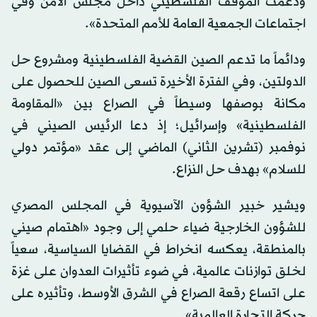
ودعمت الموقف الفلسطيني داخل مجلس الأمن وفي
اجتماعات الجمعية العامة للأمم المتحدة».
ودائماً ما تدعم الصين القضية الفلسطينية ومشروع حل
الدولتين، وفي الفترة الأخيرة تسعى الصين للحصول على
مكانة بوصفها وسيطاً في الصراع بين «المقاومة
الفلسطينية» وإسرائيل؛ إذ دعا الرئيس الصيني في
نوفمبر (تشرين الثاني) الماضي إلى عقد «مؤتمر دولي
للسلام» بهدف حل النزاع.
ويشير خبير الشؤون الآسيوية في المجلس المصري
للشؤون الخارجية ضياء حلمي إلى وجود «اهتمام صيني
بالمنطقة، يعكسه انخراط في القضايا السياسية، سعياً
لخلق توازنات عالمية، في ضوء تأثيرات العدوان على غزة
على اتساع رقعة الصراع في الشرق الأوسط، وتأثيره على
حركة التجارة العالمية».