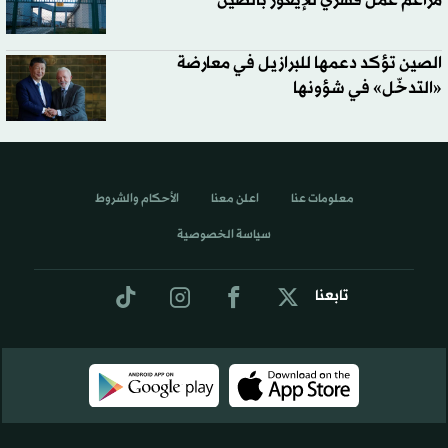
مزاعم عمل قسري للإيغور بالصين
الصين تؤكد دعمها للبرازيل في معارضة
«التدخّل» في شؤونها
معلومات عنا
اعلن معنا
الأحكام والشروط
سياسة الخصوصية
تابعنا