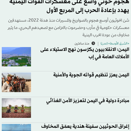
هجوم حوثي واسع على معسكرات القوات اليمنية
يهدد بإعادة الحرب إلى المربع الأول
شن الحوثيون أوسع هجوم بالصواريخ والمسيرات منذ هدنة 2022، مستهدفين
معسكرات حكومية في مأرب وحضرموت بالتزامن مع تصعيدهم البحري، ما يثير
مخاوف من عودة الحرب اليمنية
«الشرق الأوسط» (عدن)
منذ ساعتين
اليمن: الانقلابيون يكرّسون نهج الاستيلاء على
الأملاك العامة في إب
اليمن يعزز تنظيم قواته الجوية والأمنية
مبادرة دولية في اليمن لتعزيز الأمن الغذائي
إغراق الحوثيين سفينة هندية يعمّق المخاوف