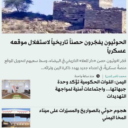
الحوثيون يفجّرون حصناً تاريخياً لاستغلال موقعه
عسكرياً
فجّر الحوثيون حصن «دار المعلا» التاريخي في البيضاء، وسط سعيهم لتحويل الموقع
منصةً عسكريةً، في اعتداء جديد يهدد ذاكرة اليمن وتراثه...
محمد ناصر (عدن)
منذ ساعة واحدة
اليمن: القوات الحكومية تؤكد وحدة
جبهاتها... واجتماعات أمنية لمواجهة
التهديدات
هجوم حوثي بالصواريخ والمسيّرات على ميناء
المخا اليمني