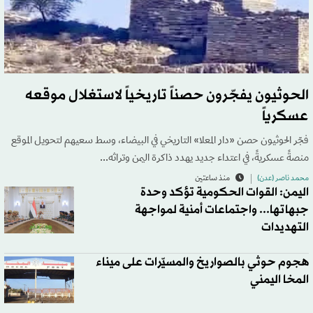
الحوثيون يفجّرون حصناً تاريخياً لاستغلال موقعه
عسكرياً
فجّر الحوثيون حصن «دار المعلا» التاريخي في البيضاء، وسط سعيهم لتحويل الموقع
منصةً عسكريةً، في اعتداء جديد يهدد ذاكرة اليمن وتراثه...
محمد ناصر (عدن)
منذ ساعتين
اليمن: القوات الحكومية تؤكد وحدة
جبهاتها... واجتماعات أمنية لمواجهة
التهديدات
هجوم حوثي بالصواريخ والمسيّرات على ميناء
المخا اليمني