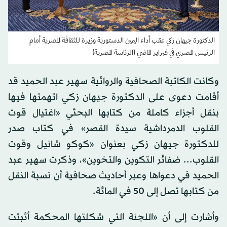
الدكتورة جيهان زكي عقب أداء اليمين الدستورية وزيرة للثقافة المصرية أمام
الرئيس المصري في فبراير الماضي (الرئاسة المصرية)
وكانت الكاتبة الصحافية والروائية سهير عبد الحميد قد
أقامت دعوى على الدكتورة جيهان زكي اتهمتها فيها
بنقل أجزاء كاملة من كتابها البحثي «اغتيال قوت
القلوب الدمرداشية سيدة القصر» في كتاب صدر
للدكتورة جيهان زكي بعنوان «كوكو شانيل وقوت
القلوب... ضفائر التكوين والتخوين»، وذكرت سهير عبد
الحميد في دعواها وعبر أحاديث صحافية أن نسبة النقل
من كتابها تصل إلى 50 في المائة.
وأشارت إلى أن «اللجنة التي شكلتها المحكمة أثبتت