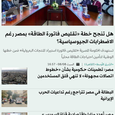
هل تنجح خطة «تقليص فاتورة الطاقة» بمصر رغم
الاضطرابات الجيوسياسية؟
تستهدف الحكومة المصرية «تقليص فاتورة استيراد المنتجات البترولية» ضمن خطتها
الوطنية لتأمين احتياجات الطاقة محلياً
«الشرق الأوسط» (القاهرة )
السبت 08/08 - 16:57
مصر: تطمينات حكومية بشأن «خطوط
اتصالات مجهولة» لا تنهي قلق المستخدمين
البطالة في مصر تتراجع رغم تداعيات الحرب
الإيرانية
مصر تُعدد مزايا «اقتصادية قناة السويس»