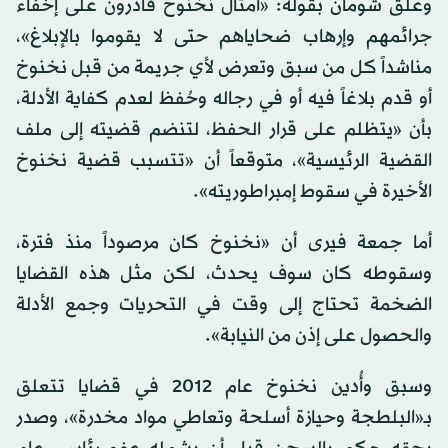
وعلق شومان بقوله: «أمثال نخنوخ قادرون على إخفاء
جرائمهم وإرهاب ضحاياهم حتى لا يقوموا بالإبلاغ»،
مناشداً كل من سبق وتعرض لأي جريمة من قبل نخنوخ
أو قدم بلاغاً فيه أو في رجاله وحُفظ لعدم كفاية الأدلة،
بأن «يتظلم على قرار الحفظ، لتنضم قضيته إلى ملف
القضية الرئيسية»، متوقعاً أن «تتسبب قضية نخنوخ
الأخيرة في سقوط إمبراطوريته».
أما جمعة فيرى أن «نخنوخ كان مرصوداً منذ فترة،
وسقوطه كان سوف يحدث، لكن مثل هذه القضايا
الضخمة تحتاج إلى وقت في التحريات وجمع الأدلة
والحصول على إذن من النيابة».
وسبق وأُدين نخنوخ عام 2012 في قضايا تتعلق
بـ«البلطجة وحيازة أسلحة وتعاطي مواد مخدرة»، وصدر