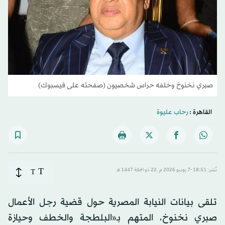
صبري نخنوخ وخلفه حراس شخصيون (صفحته على فيسبوك)
القاهرة :
رحاب عليوة
T
نُشر: 18:51-7 يونيو 2026 م ـ 22 ذو الحِجّة 1447 هـ
T
تلقى بيانات النيابة المصرية حول قضية رجل الأعمال
صبري نخنوخ، المتهم بـ«البلطجة والخطف وحيازة