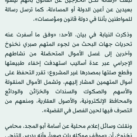
تبعث «رسالة لكل الخارجين عن القانون بأنهم ليسوا
بعيدين عن أعين الدولة أو المساءلة، كما ترسل رسالة
للمواطنين بأننا في دولة قانون ومؤسسات».
وذكرت النيابة في بيان، الأحد: «وفق ما أسفرت عنه
تحريات جهات البحث من لجوء المتهم صبري نخنوخ
وآخرين إلى غسل الأموال المتحصّلة من نشاطهم
الإجرامي عبر عدة أساليب استهدفت إخفاء طبيعتها
وقطع صلتها بمصدرها غير المشروع؛ تقرر التحفظ على
أموال المتهمين المشار إليهم، وتشمل الأموال المنقولة
والأسهم والصكوك والسندات والخزائن والودائع
والمحافظ الإلكترونية، والأصول العقارية، ومنعهم من
التصرف فيها لحين الفصل في القضية».
ونقلت وسائل إعلام محلية عن أسامة أبو المجد، محامي
نخنوخ، أن «موقف موكله بات صعباً، وأنه يدرس التنحي