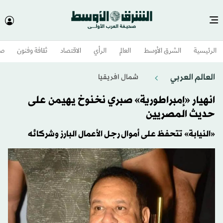
الرئيسية
الشرق الأوسط​
العالم
الرأي
الاقتصاد
ثقافة وفنون
صح
العالم العربي
شمال افريقيا
انهيار «إمبراطورية» صبري نخنوخ يهيمن على
حديث المصريين
«النيابة» تتحفظ على أموال رجل الأعمال البارز وشركائه