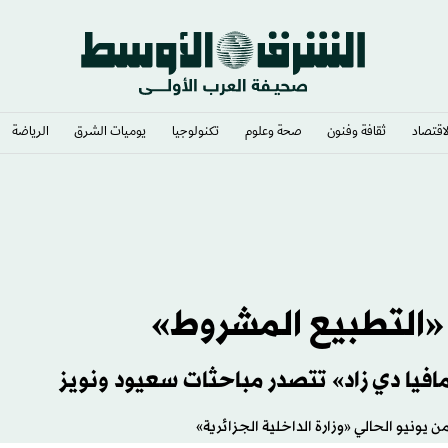
لاقتصاد
ثقافة وفنون
صحة وعلوم
تكنولوجيا
يوميات الشرق​
الرياضة
ى مسيّرة مفخخة
 «التطبيع المشروط»
افيا دي زاد» تتصدر مباحثات سعيود ونويز