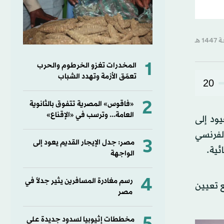
1
المخدرات تغزو الخرطوم والحرب
تعمّق الأزمة وتهدد الشباب
20
2
«فاقوس» المصرية تتفوق بالثانوية
العامة... وترسب في «الإقناع»
يود إلى
س الفرنسي
3
مصر: جدل الإيجار القديم يعود إلى
ئية.
الواجهة
4
رسم مغادرة المسافرين يثير جدلاً في
ع تعيين
مصر
مخططات إثيوبيا لسدود جديدة على