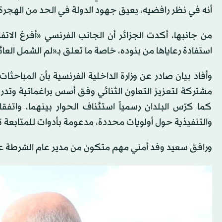
أنه في نظر رافضيه، يعيق جهود الدولة في الحد من الهجرة
من جانبها، أكدت الجزائر أن الجانب الفرنسي «أفرغ الات
استفادة رعاياها من بنوده، خاصة ما تعلق بـ«لم الشمل العائ
وأفاد بيان صادر عن وزارة الداخلية الفرنسية بأن المباحثا
مشتركة لتعزيز التعاون الثنائي وفق أسس براغماتية وت
كما كرّس البلدان رسمياً استئناف الحوار بينهما، واتفقا
والتنفيذية حول أولويات محددة، مدعومة بأدوات للمتابعة 
ورافق سعيد وفد أمني مهم متكون من مدير عام الشرطة علي