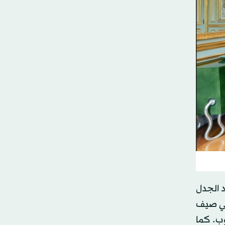
د الجدل
 في صيف
وب. كما