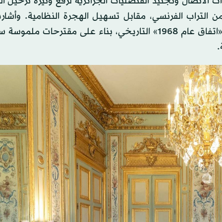
ت الاتصال وتجنيد القنصليات الجزائرية لرفع وتيرة ترحيل ا
من التراب الفرنسي، مقابل تسهيل الهجرة النظامية. وأشا
المصادر إلى اتفاق الطرفين على بدء ورشة عمل لتعديل «اتفاق عام 1968» التاريخي، بناء على مقترحا
.