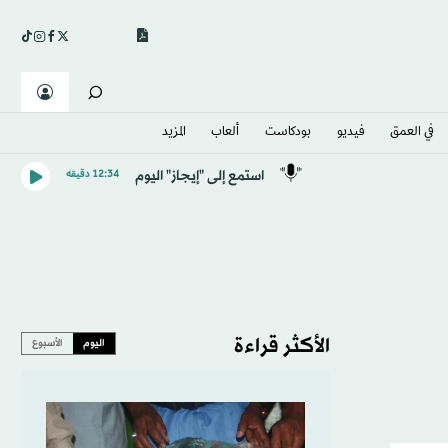
في العمق
فيديو
بودكاست
ألعاب
المزيد
استمع إلى "إيجاز" اليوم
12:34 دقيقه
الأكثر قراءة
اليوم
الأسبوع