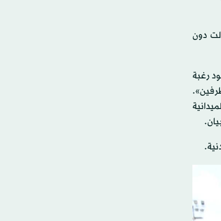
الت دون
ود رغبة
رفين».
ميدانية
يان.
نية.