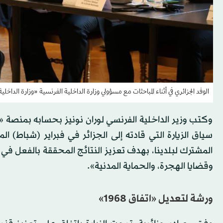
الوفد الجزائري في أثناء المباحثات مع مسؤولي وزارة الداخلية الفرنسية «وزارة الداخلية 
وكتب وزير الداخلية الفرنسي لوران نونيز بحسابه بمنصة «إك
سياق الزيارة التي قادته إلى الجزائر في فبراير (شباط) ال
المشترك لبلدينا، بهدف تعزيز النتائج المحققة بالفعل في 
وقضايا الهجرة، والحماية المدنية».
ورشة لتعديل «اتفاق 1968»