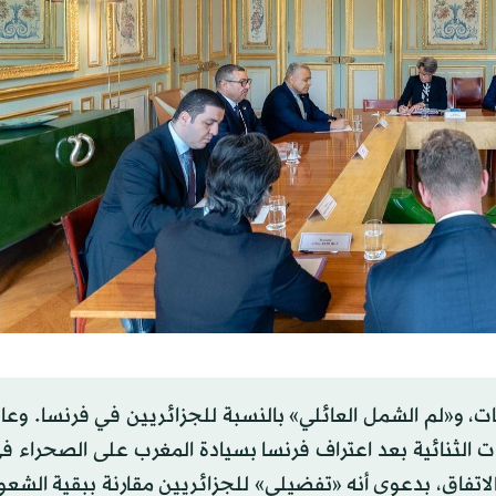
ت، و«لم الشمل العائلي» بالنسبة للجزائريين في فرنسا. وعا
ات الثنائية بعد اعتراف فرنسا بسيادة المغرب على الصحراء
ء الاتفاق، بدعوى أنه «تفضيلي» للجزائريين مقارنة ببقية الشع