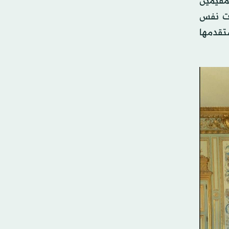
لمقيمين
رت نفس
ت ملموسة ستقدمها