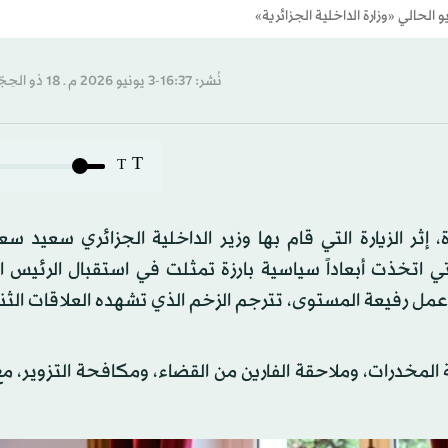
الحالي «وزارة الداخلية الجزائرية»
نُشر: 16:37-3 يونيو 2026 م ـ 18 ذو الحِجّة 1447 هـ
T
T
ثر الزيارة التي قام بها وزير الداخلية الجزائري سعيد سع
(حزيران) الحالي. والتي اتخذت أبعاداً سياسية بارزة تمثلت في استقبال الرئي
 عمل رفيعة المستوى، تترجم الزخم الذي تشهده العلاقات الثنا
مخدرات، وملاحقة الفارين من القضاء، ومكافحة التزوير، م