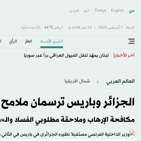
عربي
English
Türkçe
اردو
فارسى
الجمعة,
7 أغسطس 2026
-
23 صفَر 1448 هـ
الرياض
℃
44
سماء صافية
الشرق الأوسط​
العالم
الرأي
ا
الشرطة تمشط محيط مطار في شرق ألمانيا بعد العثور عل
آخر الأخبار
العالم العربي
شمال افريقيا
الجزائر وباريس ترسمان ملامح
مكافحة الإرهاب وملاحقة مطلوبي الفساد والـ«م