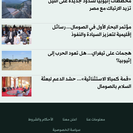
مخططات إثيوبيا لسدود جديدة على النيل
تزيد الارتباك مع مصر
مؤتمر البحار الأول في الصومال... رسائل
إقليمية لتعزيز السيادة والنفوذ
هجمات على تيغراي... هل تعود الحرب إلى
إثيوبيا؟
«قمة كمبالا الاستثنائية»... حشد الدعم لبعثة
السلام بالصومال
معلومات عنا
اعلن معنا
الأحكام والشروط
سياسة الخصوصية