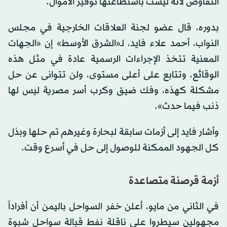
التفاوض لأنه ليست باستطاعتها توفير الأموال.
بدوره، قال عضو لجنة العلاقات الخارجية في مجلس
النواب، أحمد علاء فايد، لـ«الشرق الأوسط» إن «الجهات
المعنية تتخذ الإجراءات الرسمية عادة في مثل هذه
الوقائع، وتتابع على أعلى مستوى، ولن تتوانى عن حل
مشكلة كهذه، وفك ضيق وكرب أسر مصرية ليس لها
ذنب فيما حدث».
وأشار فايد إلى أزمات سابقة لبحارة وغيرهم تم حلها وبذل
كل الجهود الممكنة للوصول إلى حل في أسرع وقت.
أزمة قرصنة متصاعدة
في الثاني من مايو، أعلن خفر السواحل باليمن أن أفراداً
مجهولين سيطروا على ناقلة نفط قبالة سواحل شبوة