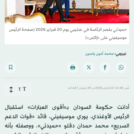
حميدتي بقصر الرئاسة في عنتيبي يوم 20 فبراير 2026 (صفحة الرئيس
موسيفيني على «إكس»)
نيروبي:
محمد أمين ياسين
T
نُشر: 14:48-22 فبراير 2026 م ـ 06 رَمضان 1447 هـ
T
أدانت حكومة السودان بـ«أقوى العبارات» استقبال
الرئيس الأوغندي، يوري موسيفيني، قائد «قوات الدعم
السريع» محمد حمدان دقلو «حميدتي»، ووصفته بأنه