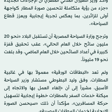
وأكد وزير الطيران المدني المصري أن الإجراءات الجديدة
«جزء من رؤية متكاملة لتحسين صورة المطار كواجهة
أولى للزائرين، بما يعكس تجربة إيجابية ويعزز قطاع
السياحة».
وترجح وزارة السياحة المصرية أن تستقبل البلاد «نحو 20
مليون سائح خلال العام الحالي»، عقب تحقيق قفزة
كبيرة في أعداد السائحين خلال العام الماضي، وقد بلغت
نحو 19 مليوناً.
ولم تعد «البطاقات الورقية» معمولاً بها في غالبية
المطارات، وفق وليد البطوطي مستشار وزير السياحة
الأسبق، مشيراً إلى أن «إلغاء العمل بها والاتجاه إلى
ميكنة خدمات السفر بالمطارات خطوة إيجابية لتسهيل
حركة المسافرين»، مؤكداً أن ذلك «سيحسن الصورة
الإيجابية لخدمات المطارات المصرية».