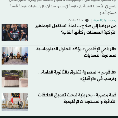
لولا منشور لطبيبة على «فيسبوك»، لما أصبح «العنف التوليدي» محور نقاش
واسع في الأوساط الطبية والمجتمعية في مصر، بعد أن ظل لسنوات طويلة قضية
مسكوتاً عنها.
رحاب عليوة (القاهرة)
منذ 3 ساعات
من دروغبا إلى صلاح… لماذا تستقبل الجماهير
التركية الصفقات وكأنها ألقاب؟
«الرباعي الإقليمي» يؤكد الحلول الدبلوماسية
لمعالجة التحديات
«فاقوس» المصرية تتفوق بالثانوية العامة...
وترسب في «الإقناع»
قمة مصرية - بحرينية تبحث تعميق العلاقات
الثنائية والمستجدات الإقليمية