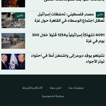
مصدر فلسطيني: تحفظات إسرائيل
خاص
خاص
تُعطّل اجتماع الوسطاء في القاهرة حول غزة
4091 انتهاكاً إسرائيلياً و1254 قتيلاً خلال 300
يوم في غزة
نتنياهو يوفِد ديرمر إلى واشنطن أملاً في احتواء
توتر الأجواء
معلومات عنا
اعلن معنا
الأحكام والشروط
سياسة الخصوصية