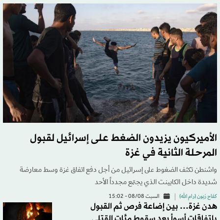
الأميركيون يزيدون الضغط على إسرائيل لقبول
المرحلة الثانية في غزة
واشنطن تكثف الضغوط على إسرائيل من أجل دفع اتفاق غزة وسط معارضة
شديدة داخل الكابينت الذي يجتمع مجدداً الأحد
كفاح زبون (رام الله)
السبت 08/08 - 15:02
هدن غزة… بين إضاعة فرص ثم القبول
باتفاقات أسوأ بعد سقوط مئات القتلى