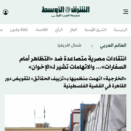
الرئيسية
الشرق الأوسط​
العالم
الرأي
الاقتصاد
ثقافة وفنون
صح
العالم العربي
شمال افريقيا
انتقادات مصرية متصاعدة ضد «التظاهر أمام
السفارات»... والاتهامات تشير لـ«الإخوان»
«الخارجية» اتهمت منظميها بـ«تزييف الحقائق» لتقويض دور
القاهرة في القضية الفلسطينية