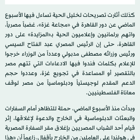
كذلك أثارت تصريحات لخليل الحية تساءل فيها الأسبوع
الماضي عن دور القاهرة في «مجاعة غزة»، غضباً مصرياً،
واتهم برلمانيون وإعلاميون الحية بـ«المزايدة» على دور
القاهرة، حتى إن الرئيس المصري عبد الفتاح السيسي
ورئيس وزرائه مصطفى مدبولي وعدداً من الوزراء خرجوا
للإعلام بكلمات فندوا فيها الادعاءات التي تتهم مصر
بالتقصير أو المساعدة في تجويع غزة، وعددوا حجم
الدعم المقدم لوجيستياً ودبلوماسياً من مصر لوقف
معاناة الفلسطينيين.
وبدأت منذ الأسبوع الماضي، حملة للتظاهر أمام السفارات
والبعثات الدبلوماسية في الخارج والدعوة لإغلاقها، إثر
قيام أحد الشباب المصريين بإغلاق مقر السفارة المصرية
في هولندا على العاملين من الخارج بأقفال، زاعماً أن «هذا