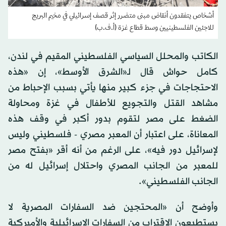
أشخاص يتفقدون أنقاض مبنى متضرر إثر قصف إسرائيلي في مخيم البريج
للاجئين الفلسطينيين وسط قطاع غزة (أ.ف.ب)
الكاتب والمحلل السياسي الفلسطيني المقيم في لندن،
كامل حواش قال لـ«الشرق الأوسط»، إن «هذه
الاحتجاجات في جزء كبير منها يأتي بسبب الإحباط من
مشاهد القتل والتجويع للأطفال في غزة ومحاولة
الضغط على مصر لتقوم بدور أكبر في وقف هذه
المعاناة، على اعتبار أن المعبر مصري - فلسطيني وليس
لإسرائيل دور فيه»، على الرغم من أنه أقر «بفتح مصر
للمعبر من الجانب المصري واحتلال إسرائيل له من
الجانب الفلسطيني».
وأوضح أن «المحتجين ضد السفارات المصرية لا
يستطيعون الاقتراب من السفارات الإسرائيلية والأميركية