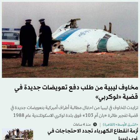
مخاوف ليبية من طلب دفع تعويضات جديدة في
قضية «لوكربي»
تزايدت المخاوف في ليبيا من احتمال مطالبة أطراف أميركية بتعويضات جديدة في
قضية تفجير طائرة «بان آم 103» فوق بلدة لوكربي الاسكوتلندية عام 1988
«الشرق الأوسط» (القاهرة )
منذ 4 ساعات
أزمة انقطاع الكهرباء تجدد الاحتجاجات في
غرب ليبيا