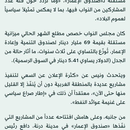
مستقلة لـ«صندوق الإعمار»، «وما تردّد حول قلّة عدد
المشاركين من النواب فيها، بما لا يعكس تمثيلاً سياسياً
لعموم البلاد».
كان مجلس النواب خصص مطلع الشهر الحالي ميزانية
مستقلة بقيمة 69 مليار دينار لصندوق التنمية وإعادة
الإعمار، تُوزّع بالتساوي على ثلاث سنوات، ما أثار حالة من
الجدل (الدولار يساوي 5.41 دينار في السوق الرسمية).
ويتحدث ونيس عن «كثرة الإعلان عن السعي لتنفيذ
مشاريع عديدة بالمنطقة الغربية دون أن يُنفّذ إلا القليل
منها حتى الآن»، معتقداً أن ذلك في «إطار صراع سياسي
على غنيمة عوائد النفط».
من جانبه، وعلى هامش افتتاحه عدداً من المشاريع التي
نفّذها «صندوق الإعمار» في مدينة درنة، دافع رئيس