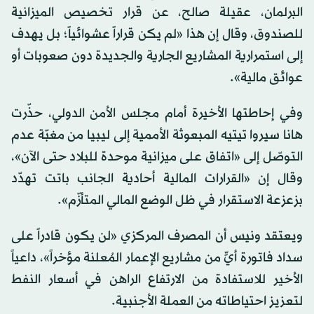
البرلمان، عقيلة صالح، عن قرار تخصيص الميزانية
للصندوق، وقال إن هذا «لم يكن قراراً عشوائياً؛ بل يهدف
إلى استمرارية المشاريع الجارية والجديدة دون صعوبات أو
عوائق مالية».
وفي إحاطتها الأخيرة أمام مجلس الأمن الدولي، حذّرت
هانا سيروا تيتيه المبعوثة الأممية إلى ليبيا من مغبّة عدم
التوصّل إلى «اتفاق على ميزانية موحدة للبلاد حتى الآن»،
وقال إن «القرارات المالية أحادية الجانب باتت تهدّد
بزعزعة الاستقرار في ظل الوضع المالي المتأزّم».
ويعتقد ونيس أن المصرف المركزي «لن يكون قادراً على
سداد فاتورة أيٍّ من مشاريع الإعمار المُعلنة مؤخراً»، داعياً
الأخير للاستفادة من الارتفاع الراهن في أسعار النفط
لتعزيز احتياطاته من العملة الأجنبية.