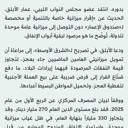
بدوره، انتقد عضو مجلس النواب الليبي، عمار الأبلق،
الحديث عن «إقرار ميزانية خاصة بالتنمية أو مخصصة
لـ«صندوق الإعمار» دون التوصل إلى ميزانية عامة موحدة
للدولة، تُوضّح ما هو مرصود لبقية أبواب الإنفاق.
ودعا الأبلق، في تصريح لـ«الشرق الأوسط»، إلى مراعاة أن
تمويل ميزانيتي العامين الماضيين جاء بعجز، لتجاوز
قيمة النفقات المرصودة فيهما إيرادات البلاد، ما دفع
صُنّاع القرار إلى فرض ضريبة على بيع العملة الأجنبية
لتغطية العجز، وتحميل المواطن البسيط أعباءها.
ووفقاً لبيان المصرف المركزي عن الربع الأول من عام
2025، فقد بلغ مستوى الدين العام 270 مليار دينار، وقد
يتجاوز 330 ملياراً بنهاية العام، في ظل غياب ميزانية
موحدة، واستمرار الإنفاق المزدوج الموسّع من قبل