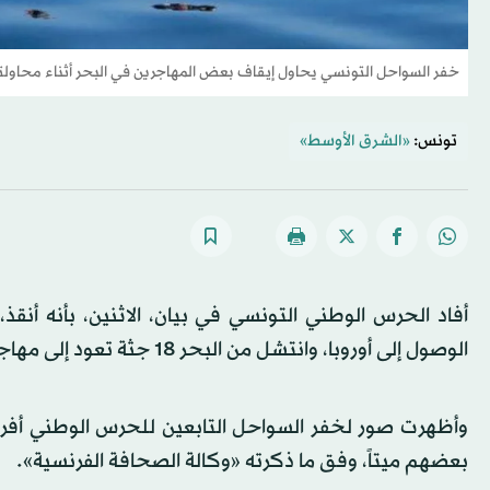
خفر السواحل التونسي يحاول إيقاف بعض المهاجرين في البحر أثناء محاولتهم ا
تونس:
«الشرق الأوسط»
الوصول إلى أوروبا، وانتشل من البحر 18 جثة تعود إلى مهاجرين آخرين يتحدرون أيضاً من بلدان جنوب الصحراء.
وأظهرت صور لخفر السواحل التابعين للحرس الوطني أفراداً 
بعضهم ميتاً، وفق ما ذكرته «وكالة الصحافة الفرنسية».