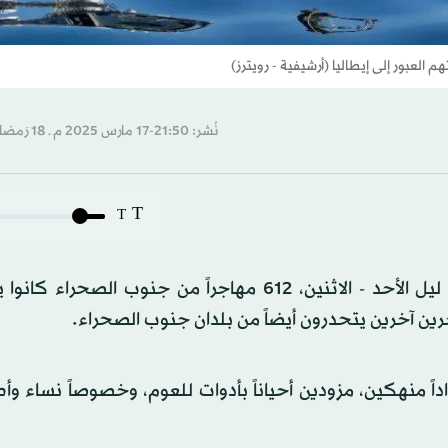
لعبور إلى إيطاليا (أرشيفية - رويترز)
نُشر: 21:50-17 مارس 2025 م ـ 18 رَمضان 1446 هـ
T
T
أفاد الحرس الوطني التونسي في بيان، الاثنين، بأنه أنقذ، ليل الأحد - الاثنين، 612 مهاجراً من جنوب 
منهكين، مزودين أحياناً بأدوات للعوم، وخصوصاً نساء وأطفا