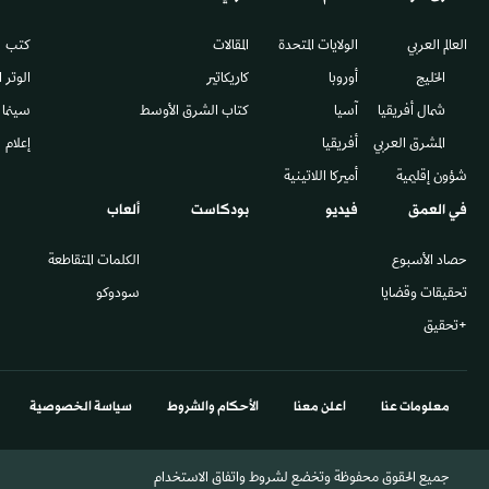
العالم العربي
الولايات المتحدة
المقالات
كتب
الخليج
أوروبا
كاريكاتير
الوتر 
شمال أفريقيا
آسيا
كتاب الشرق الأوسط
سينما
المشرق العربي
أفريقيا
إعلام
شؤون إقليمية
أميركا اللاتينية
في العمق
فيديو
بودكاست
ألعاب
حصاد الأسبوع
الكلمات المتقاطعة
تحقيقات وقضايا
سودوكو
+تحقيق
معلومات عنا
اعلن معنا
الأحكام والشروط
سياسة الخصوصية
جميع الحقوق محفوظة وتخضع لشروط واتفاق الاستخدام