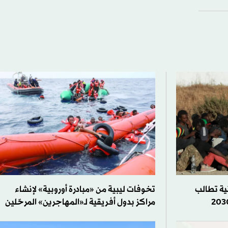
نية تطالب
تخوفات ليبية من «مبادرة أوروبية» لإنشاء
مراكز بدول أفريقية لـ«المهاجرين» المرحّلين