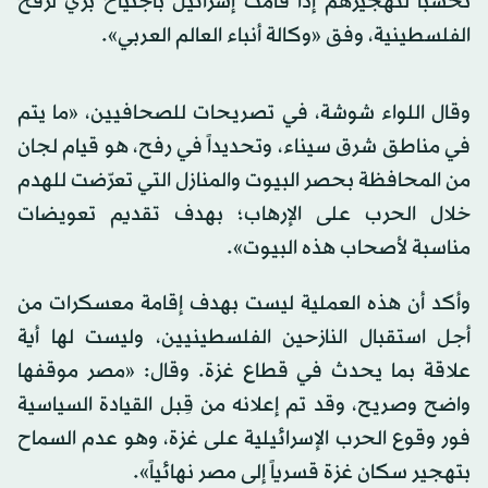
تحسباً لتهجيرهم إذا قامت إسرائيل باجتياح بري لرفح
الفلسطينية، وفق «وكالة أنباء العالم العربي».
وقال اللواء شوشة، في تصريحات للصحافيين، «ما يتم
في مناطق شرق سيناء، وتحديداً في رفح، هو قيام لجان
من المحافظة بحصر البيوت والمنازل التي تعرّضت للهدم
خلال الحرب على الإرهاب؛ بهدف تقديم تعويضات
مناسبة لأصحاب هذه البيوت».
وأكد أن هذه العملية ليست بهدف إقامة معسكرات من
أجل استقبال النازحين الفلسطينيين، وليست لها أية
علاقة بما يحدث في قطاع غزة. وقال: «مصر موقفها
واضح وصريح، وقد تم إعلانه من قِبل القيادة السياسية
فور وقوع الحرب الإسرائيلية على غزة، وهو عدم السماح
بتهجير سكان غزة قسرياً إلى مصر نهائياً».