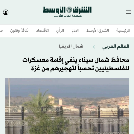
الرئيسية
الشرق الأوسط​
العالم
الرأي
الاقتصاد
ثقافة وفنون
صح
العالم العربي
شمال افريقيا
محافظ شمال سيناء ينفي إقامة معسكرات
للفلسطينيين تحسباً لتهجيرهم من غزة