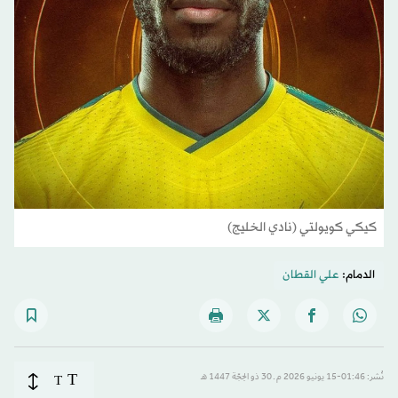
كيكي كويولتي (نادي الخليج)
الدمام:
علي القطان
T
نُشر: 01:46-15 يونيو 2026 م ـ 30 ذو الحِجّة 1447 هـ
T