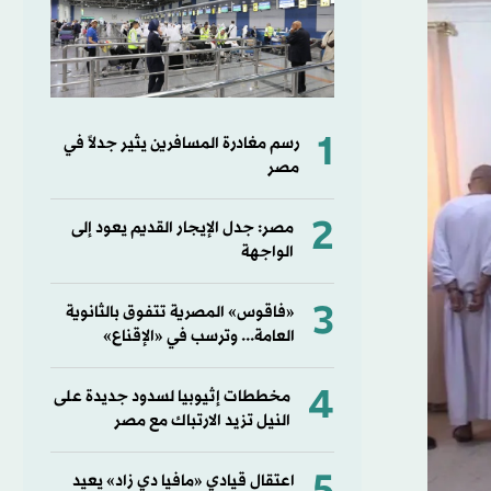
1
رسم مغادرة المسافرين يثير جدلاً في
مصر
2
مصر: جدل الإيجار القديم يعود إلى
الواجهة
3
«فاقوس» المصرية تتفوق بالثانوية
العامة... وترسب في «الإقناع»
4
مخططات إثيوبيا لسدود جديدة على
النيل تزيد الارتباك مع مصر
اعتقال قيادي «مافيا دي زاد» يعيد