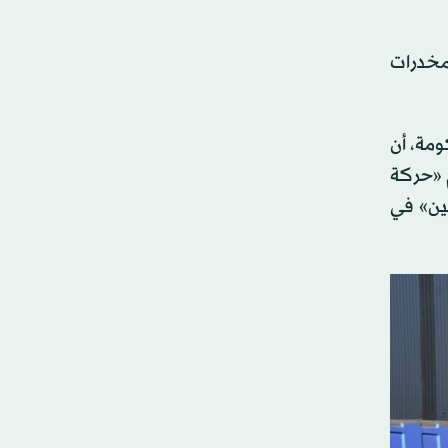
مخدرات
ومة، أن
 «حركة
تين» في