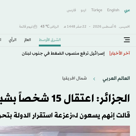
عربي
English
Türkçe
اردو
فارسى
الخميس,
6 أغسطس 2026
-
22 صفَر 1448 هـ
الرياض
℃
43
غيوم قاتمة
الشرق الأوسط​
العالم
الرأي
ا
سيولة قياسية وأرباح ضخمة... هل ترفع «سامسونغ» و«إ
آخر الأخبار
العالم العربي
شمال افريقيا
الجزائر: اعتقال 15 شخصاً بشبهة «ضرب الوحدة الوطنية»
قالت إنهم يسعون لـ«زعزعة استقرار الدولة بت