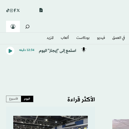
في العمق
فيديو
بودكاست
ألعاب
المزيد
استمع إلى "إيجاز" اليوم
12:34 دقيقه
الأكثر قراءة
اليوم
الأسبوع