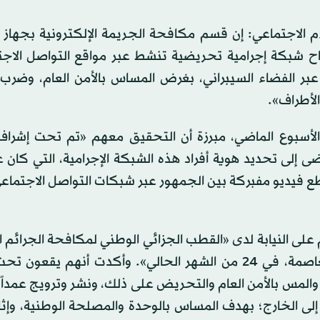
إعلام الاجتماعي: إن قسم مكافحة الجريمة الإلكترونية بجهاز
عاصمة)، «أطاح شبكة إجرامية تحريضية تنشط عبر مواقع التواصل الا
بر الفضاء السيبراني، بغرض المساس بالأمن العام، وضرب 
لأطراف».
ن اعتقال الأشخاص الـ15 جرى خلال الأسبوع الماضي، مبرزة أن التحقيق معهم «تم تحت إشر
ضى إلى تحديد هوية أفراد هذه الشبكة الإجرامية، التي كان 
طع فيديو مفبركة بين الجمهور عبر شبكات التواصل الاجتماع
على النيابة لدى «القطب الجزائي الوطني لمكافحة الجرائم 
بتكنولوجيات الإعلام والاتصال بمحكمة الدار البيضاء بالعاصمة، في 24 من الشهر الحالي». وأكدت أنهم
والمس بالأمن العام والتحريض على ذلك، ونشر وترويج عمداً
إلى الخارج؛ بهدف المساس بالوحدة والمصلحة الوطنية، وإثار