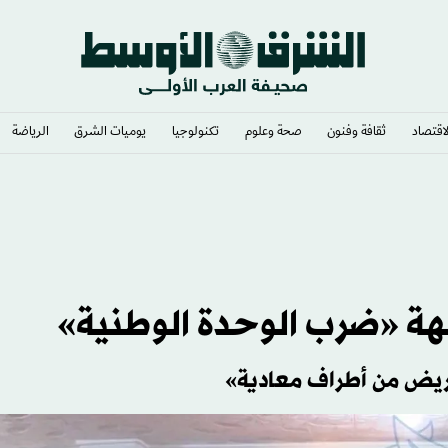
لاقتصاد
ثقافة وفنون
صحة وعلوم
تكنولوجيا
يوميات الشرق​
الرياضة
س كيه هاينكس» عوائد المساهمين؟
حريض من أطراف معادية»