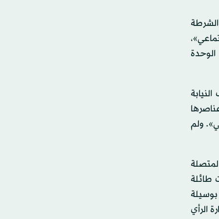
 الشرطة
جتماعي»،
الوحدة
اف النيابة
عناصرها
ي». ولم
المتصلة
 يقعون تحت طائلة
 بوسيلة
ة الرأي