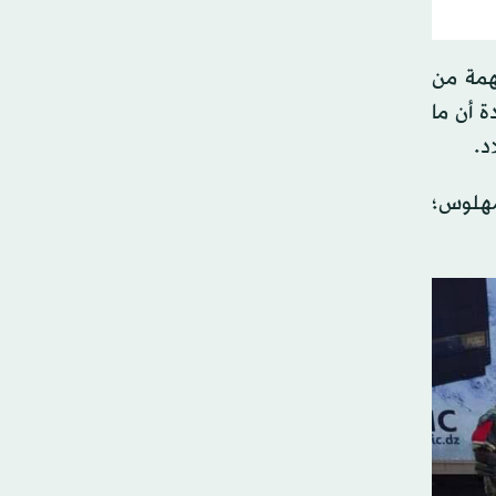
همة من
 مؤكدة أن ما
د.
الكيف المعالج و8.152 مليون قرص مهلوس؛