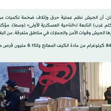
ي بيان، أن الجيش نظم عملية حرق وإتلاف ضخمة لكميات م
خدرات، والمؤثرات العقلية بمنطقة وادي سلي (200 كلم غرب) التابعة لـ«الناحية العسكرية الأولى» (وسط)،
ا الجيش وقوات الأمن والجمارك في مناطق متفرقة، من البلا
وتضمنت الكمية، حسب وزارة الدفاع، أربعة أطنان و840.371 كيلوغرام من مادة 