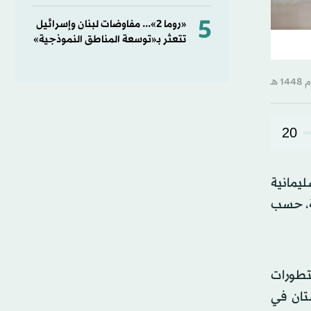
5
«روما 2»... مفاوضات لبنان وإسرائيل
تتعثر بـ«توسعة المناطق النموذجية»
20
ليمانية
قة، حسب
لتطورات
ستان في