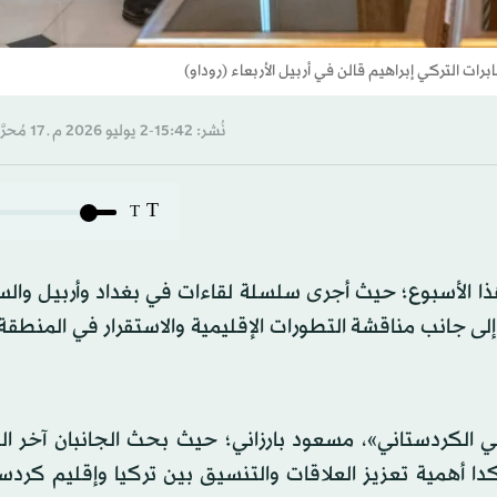
ت التركي إبراهيم قالن في أربيل الأربعاء (روداو)
نُشر: 15:42-2 يوليو 2026 م ـ 17 مُحرَّم 1448 هـ
T
T
 هذا الأسبوع؛ حيث أجرى سلسلة لقاءات في بغداد وأربيل والس
 إلى جانب مناقشة التطورات الإقليمية والاستقرار في المنط
اطي الكردستاني»، مسعود بارزاني؛ حيث بحث الجانبان آخر ا
 وأكدا أهمية تعزيز العلاقات والتنسيق بين تركيا وإقليم كرد