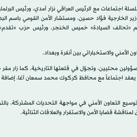
ي، يوم 30 يونيو (حزيران)، سلسلة اجتماعات مع الرئيس العراقي نزار آمدي، ورئيس الب
ر الخارجية فؤاد حسين، ومستشار الأمن القومي باسم البدر
عيم «تحالف السيادة» خميس الخنجر، ورئيس حزب «تقدم
 الأمني والاستخباراتي بين أنقرة وبغداد.
ين محليين، وتجوَّل في قلعتها التاريخية، كما زار مقر «
ن يعقد اجتماعاً مع محافظ كركوك محمد سمعان آغا، إضافة إ
وسيع التعاون الأمني في مواجهة التحديات المشتركة، بالتو
مناقشة قضايا الأمن والاستقرار والعلاقات الثنائية.