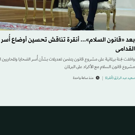
بعد «قانون السلام»... أنقرة تناقش تحسين أوضاع أُسر 
القدامى
وافقت لجنة برلمانية على مشروع قانون يتضمن تعديلات بشأن أُسر الضحايا والمحاربين
مشروع قانون السلام مع الأكراد على البرلمان
سعيد عبد الرازق (أنقرة)
منذ ساعة واحدة