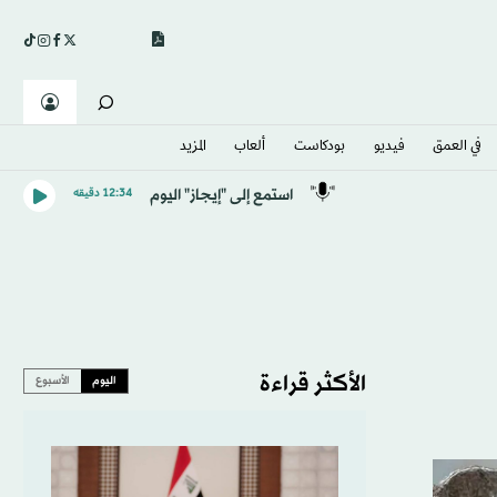
في العمق
فيديو
بودكاست
ألعاب
المزيد
استمع إلى "إيجاز" اليوم
12:34 دقيقه
الأكثر قراءة
اليوم
الأسبوع