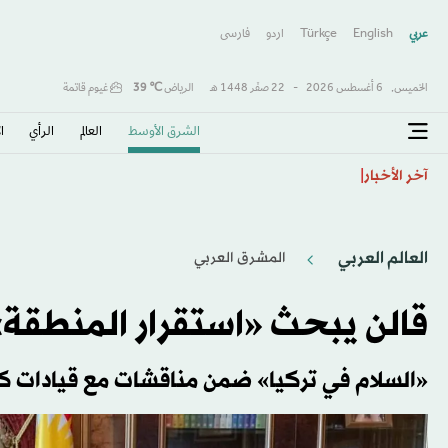
عربي
English
Türkçe
اردو
فارسى
الخميس,
6 أغسطس 2026
-
22 صفَر 1448 هـ
الرياض
℃
39
غيوم قاتمة
الشرق الأوسط​
العالم
الرأي
ا
أفضل الأطعمة التي تساعد على تحسين صحة الأوعية الدم
آخر الأخبار
العالم العربي
المشرق العربي
قالن يبحث «استقرار المنطقة»
«السلام في تركيا» ضمن مناقشات مع قيادات ك