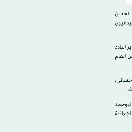
 الحسن
يدانيين
 البلاد
 العام
اهيم ومحمد حساني،
‏
البوحمد
إيرانية