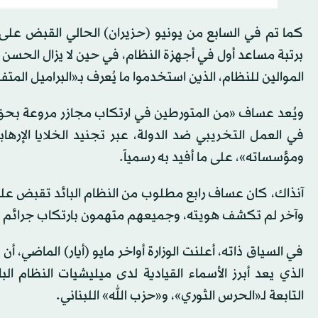
كما تم في السابع من يونيو (حزيران) الحالي القبض 
برتبة مساعد أول في أجهزة النظام، في حين لا يزال الحسن ا
الموالين للنظام، الذين استخدموا ما يُعرف بـ«البراميل المتف
ويُعد عساف «من المتورطين في ارتكاب مجازر مروعة بحق ا
في العمل التخريبي ضد الدولة، عبر تجنيد الخلايا الإر
ومؤسساته»، على ما أفيد به رسمياً.
وآخر ‏لم تكشف هويته، وجميعهم متهمون بارتكاب جرائم حر
في السياق ذاته، أعلنت الوزارة أواخر مايو (أيار) الماضي، 
الذي يعد أبرز الأسماء القيادية لدى ميليشيات النظام البا
التابعة لـ«الحرس الثوري»، و«حزب الله» اللبناني.