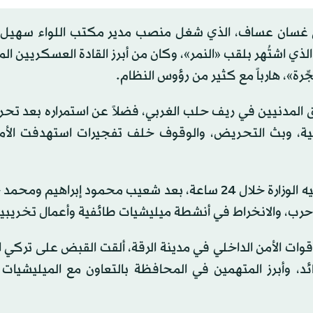
على غسان عساف، الذي شغل منصب مدير مكتب اللواء سهيل
لذي اشتُهر بلقب «النمر»، وكان من أبرز القادة العسكريين الم
جِّرة»، هارباً مع كثير من رؤوس النظام.
لمدنيين في ريف حلب الغربي، فضلاً عن استمراره بعد تحرير
هابية، وبث التحريض، والوقوف خلف تفجيرات استهدفت الأمن
آنذاك، كان عساف رابع مطلوب من النظام ‏البائد تقبض عليه الوزارة ‏خلال 24 ساعة، بعد شعيب محمود إبر
ب، ‏والانخراط في أنشطة ‏ميليشيات طائفية وأعمال تخريبية.
أن قوات الأمن الداخلي في مدينة الرقة، ألقت القبض على تركي 
ئد، وأبرز المتهمين في المحافظة بالتعاون مع الميليشيات ال