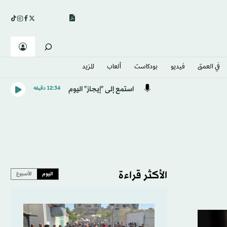
في العمق
فيديو
بودكاست
ألعاب
المزيد
استمع إلى "إيجاز" اليوم
12:34 دقيقه
الأكثر قراءة
اليوم
الأسبوع