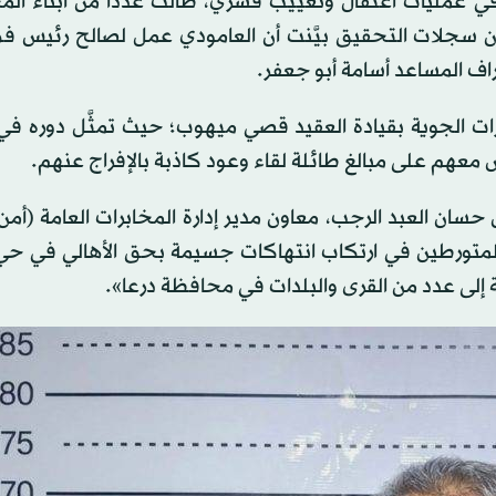
في عمليات اعتقال وتغييب قسري، طالت عدداً من أبناء الم
 أن سجلات التحقيق بيَّنت أن العامودي عمل لصالح رئيس فر
ف المساعد أسامة أبو جعفر.
برات الجوية بقيادة العقيد قصي ميهوب؛ حيث تمثَّل دوره ف
اوض معهم على مبالغ طائلة لقاء وعود كاذبة بالإفراج عنهم.
ان العبد الرجب، معاون مدير إدارة المخابرات العامة (أمن 
 المتورطين في ارتكاب انتهاكات جسيمة بحق الأهالي في حي
إلى عدد من القرى والبلدات في محافظة درعا».