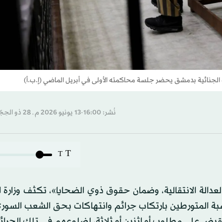
الجنائية بدمشق يحضر جلسة محاكمته الأولى في أبريل الماضي (إ.ب.أ)
نُشر: 16:00-13 يونيو 2026 م ـ 28 ذو الحِجّة 1447 هـ
T
T
دالة ‏الانتقالية، وضمان حقوق ذوي الضحايا»، تكثف وزارة ا
ة ‏المتورطين بارتكاب جرائم وانتهاكات بحق الشعب ‏السور
 القبض على مطلوب أو اثنين أو ثلاثة، لضلوعهم في تلك الجرائ