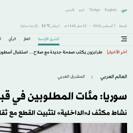
عربي
English
Türkçe
اردو
فارسى
الجمعة,
7 أغسطس 2026
-
23 صفَر 1448 هـ
الرياض
℃
32
سماء صافية
الشرق الأوسط​
العالم
الرأي
ا
تفشي الكوليرا في تشاد يودي بحياة 13 شخصا
آخر الأخبار
العالم العربي
المشرق العربي
سوريا: مئات المطلوبين في قبضة ا
نشاط مكثف لـ«الداخلية» لتثبيت القطع مع ثقاف