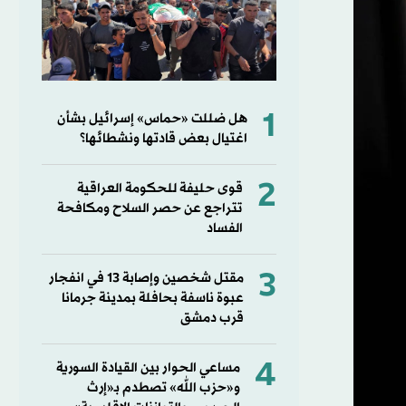
1
هل ضللت «حماس» إسرائيل بشأن
اغتيال بعض قادتها ونشطائها؟
2
قوى حليفة للحكومة العراقية
تتراجع عن حصر السلاح ومكافحة
الفساد
3
مقتل شخصين وإصابة 13 في انفجار
عبوة ناسفة بحافلة بمدينة جرمانا
قرب دمشق
4
مساعي الحوار بين القيادة السورية
و«حزب الله» تصطدم بـ«إرث