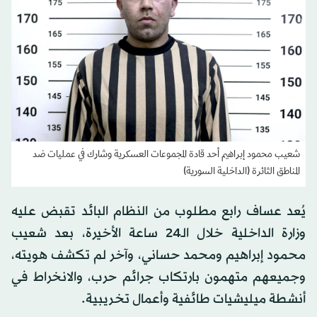
شعيب محمود إبراهيم أحد قادة المجموعات العسكرية وشارك في عمليات ضد
المناطق الثائرة (الداخلية السورية)
يُعد عساف رابع مطلوب من النظام ‏البائد تقبض عليه
وزارة الداخلية ‏خلال الـ24 ساعة الأخيرة، بعد شعيب
محمود إبراهيم ومحمد حساني، وآخر ‏لم تكشف هويته،
وجميعهم متهمون بارتكاب جرائم حرب، ‏والانخراط في
أنشطة ‏ميليشيات طائفية وأعمال تخريبية.‏