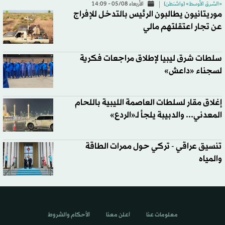
«الشرق الأوسط» (واشنطن)
الأربعاء 05/08 - 14:09
موريتانيون يطالبون الرئيس بالتدخل للإفراج
عن تجار اعتقلتهم مالي
سلطات شرق ليبيا لإطلاق مراجعات فكرية
لسجناء «داعش»
إغلاق مقار لسلطات العاصمة الليبية باللحام
المعدني... والدبيبة يلجأ لـ«الردع»
تنسيق عراقي - تركي حول ممرات الطاقة
والمياه
معلومات عنا
اعلن معنا
الأحكام والشروط