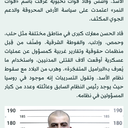
الأسد. وأسّس وقاد قوات نخبوية عُرفت باسم «قوات
النمر» اعتمدت على سياسة الأرض المحروقة والدعم
الجوي المكثف.
قاد الحسن معارك كبرى في مناطق مختلفة مثل حلب،
وحمص، وإدلب، والغوطة الشرقية. وصُنّف من قِبل
منظمات حقوقية وتقارير غربية كمسؤول عن عمليات
عسكرية أوقعت آلاف القتلى المدنيين، واستخدام ما
يُعرف بـ«البراميل المتفجّرة». وهرب من البلاد مع سقوط
نظام الأسد. وتقول التسريبات إنه موجود في روسيا
حيث يوجد رئيس النظام السابق وعائلته وعدد من كبار
المسؤولين في نظامه.