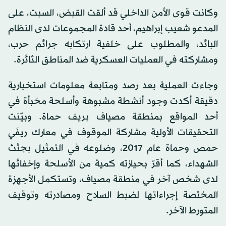
وكانت قوى الأمن الداخلي قد ألقت القبض، السبت، على
المدعو شعيب إبراهيم، أحد قادة المجموعات لدى النظام
البائد، والمطلوب على خلفية ارتكابه جرائم حرب،
ومشاركته في العمليات العسكرية ضد المناطق الثائرة.
وجاءت العملية بعد رصد ومتابعة معلومات استخبارية
دقيقة أكدت وجود أنشطة مشبوهة وأسلحة مخبأة في
أحد المواقع بمنطقة مصياف بريف حماة. وبيّنت
التحقيقات الأولية مشاركة الموقوف في معارك ريفَي
حمص وحماة عام 2017، وضلوعه في التمثيل بجثث
الشهداء، كما أقرّ بحيازته كمية من الأسلحة وإخفائها
لدى شخص آخر في منطقة مصياف، وتستكمل الأجهزة
المختصة إجراءاتها لضبط السلاح ومصادرته وتوقيف
المتورط الآخر.