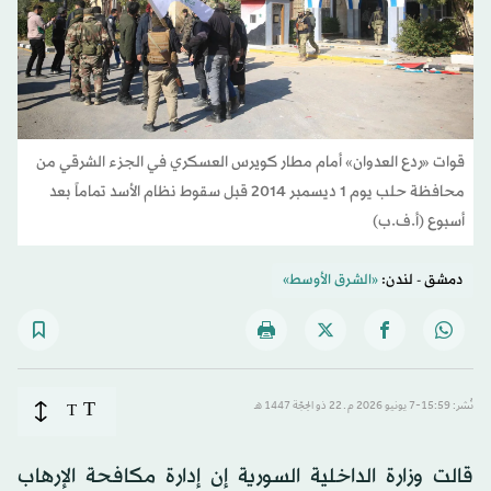
قوات «ردع العدوان» أمام مطار كويرس العسكري في الجزء الشرقي من
محافظة حلب يوم 1 ديسمبر 2014 قبل سقوط نظام الأسد تماماً بعد
أسبوع (أ.ف.ب)
دمشق - لندن:
«الشرق الأوسط»
T
نُشر: 15:59-7 يونيو 2026 م ـ 22 ذو الحِجّة 1447 هـ
T
قالت وزارة الداخلية السورية إن إدارة مكافحة الإرهاب