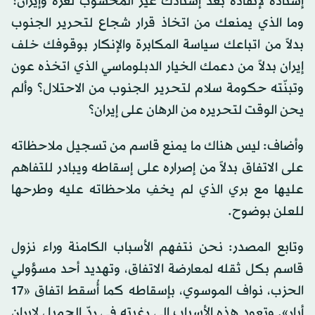
إسناده لإنقاذه بعد إسنادك غير المحسوب لغزة وإيران؟
وما الذي يمنعك من اتخاذ قرار شجاع لتحرير الجنوب
بدلاً من اتباعك سياسة المكابرة والإنكار بوقوفك خلف
إيران بدلاً من دعمك الخيار الدبلوماسي الذي اتخذه عون
وتبنّته حكومة سلام لتحرير الجنوب من الاحتلال؟ وألم
يحن الوقت لتحريره من الرهان على إيران؟
وأضاف: ليس هناك ما يمنع قاسم من تسجيل ملاحظاته
على الاتفاق بدلاً من إصراره على إسقاطه ويبادر للتفاهم
عليها مع بري الذي لم يخفِ ملاحظاته عليه وطرحها
للعلن بوضوح.
وتابع المصدر: نحن نتفهم الأسباب الكامنة وراء نزول
قاسم بكل ثقله لمعارضة الاتفاق، وتهديد أحد مسؤولي
الحزب، نواف الموسوي، بإسقاطه كما أُسقط اتفاق «17
أيار». وتعود هذه الأسباب إلى رغبته في ردّ الجميل لإيران