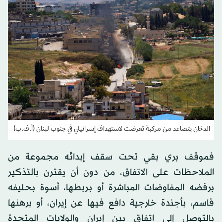
الدخان يتصاعد من مركبة تعرضت لاستهداف إسرائيلي في جنوب لبنان (أ.ف.ب)
فموقف بري بقي تحت سقف إبدائه مجموعة من
الملاحظات على الاتفاق، من دون أن يقترن بالتذكير
برفضه المفاوضات المباشرة أو بربطها، أسوة بحليفه
قاسم، بأجندة خارجية دافع فيها عن إيران، أو برهنها
بالتوصل إلى اتفاق بين إيران والولايات المتحدة