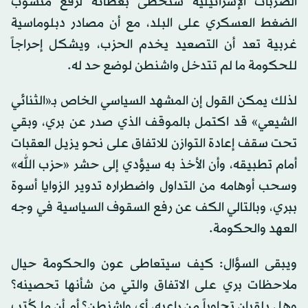
الضربات الإسرائيلية ستحظى بغطائه لرفع منسوب
الضغط العسكري على البلد، مع أن مصادر دبلوماسية
غربية تعد أن التصعيد يخدم الحزب، ويشكل إحراجاً
للحكومة ما لم تتدخل واشنطن لوضع حد له.
لذلك يمكن القول إن المشهد السياسي الخاص بـ«الثنائي
الشيعي» قد اكتمل بالموقف الذي صدر عن بري، وبقي
تحت سقف إعادة التوازن للاتفاق على نحو يزيل العقبات
أمام تطبيقه، وأن الأخذ به سيؤدي إلى حشر «حزب الله»
وسحب أوهامه من التداول واضطراره تدوير الزوايا أسوة
ببري، وبالتالي الكف عن رفع السقوف السياسية في وجه
العهد والحكومة.
ويبقى السؤال: كيف سيتعاطى عون والحكومة حيال
ملاحظات بري على الاتفاق والتي من شأنها تحصينه؟
وهل يلقيان تجاوباً من راعيه، أي واشنطن؟ أم أن ما كُتب