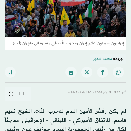
إيرانيون يحملون أعلام إيران و«حزب الله» في مسيرة في طهران (أ.ب)
بيروت:
محمد شقير
T
نُشر: 15:19-5 يونيو 2026 م ـ 20 ذو الحِجّة 1447 هـ
T
لم يكن رفضُ الأمين العام لـ«حزب الله»، الشيخ نعيم
قاسم، للاتفاق الأميركي - اللبناني - الإسرائيلي مفاجئاً
لكلٍّ من رئيس الجمهورية العماد جوزيف عون ورئيس