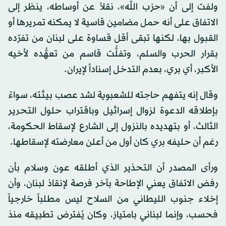
ولفت إلى أن «حزب الله»، نقلاً عن أوساطه، ينظر إلى
الاتفاق على أنه حمل مضامين قاسية لا يمكنه تمريرها أو
القبول بها، لكنها تبقى أقل قساوة على لبنان من تفرّده
بقرار الحرب والسلم، وتفلُّت قاسم من تعهُّده لأخيه
الأكبر، أي بري، بعدم التدخل إسناداً لإيران.
وقال إنه يتفهم حاجته للشعبوية لشد عصب بيئته، سواءً
بإطلاقه الدعوة لزوال إسرائيل وباقتراب حلول التحرير
الثالث، أو بتهديده بالنزول إلى الشارع لإسقاط الحكومة،
رغم أن حليفه بري كان أول من أعلن معارضته لإسقاطها.
ورأى المصدر أن التحذير الذي أطلقه عون وسلام بأن
رفض الاتفاق يعني الإطاحة بآخر فرصة لإنقاذ لبنان، وأن
إخلاء جنوب الليطاني من السلاح ليس مطلباً خارجياً
فحسب، وإنما لبناني بامتياز، وكان يُفترض تطبيقه منذ