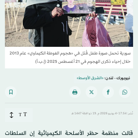
سورية تحمل صورة طفل قُتل في «هجوم الغوطة الكيماوي» عام 2013
خلال إحياء ذكرى الهجوم في 21 أغسطس 2025 (إ.ب.أ)
نيويورك - لندن:
«الشرق الأوسط»
T
نُشر: 17:54-4 يونيو 2026 م ـ 19 ذو الحِجّة 1447 هـ
T
قالت منظمة حظر الأسلحة الكيميائية إن السلطات