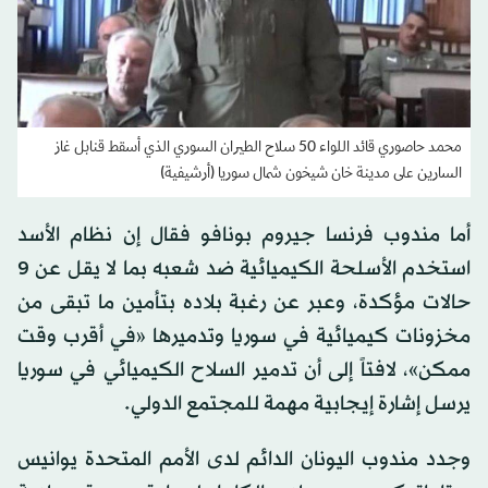
محمد حاصوري قائد ﺍﻟﻠﻮﺍﺀ 50 ﺳﻼﺡ ﺍﻟﻄﻴﺮﺍﻥ السوري الذي أسقط قنابل غاز
السارين على مدينة خان شيخون شمال سوريا (أرشيفية)
أما مندوب فرنسا جيروم بونافو فقال إن نظام الأسد
استخدم الأسلحة الكيميائية ضد شعبه بما لا يقل عن 9
حالات مؤكدة، وعبر عن رغبة بلاده بتأمين ما تبقى من
مخزونات كيميائية في سوريا وتدميرها «في أقرب وقت
ممكن»، لافتاً إلى أن تدمير السلاح الكيميائي في سوريا
يرسل إشارة إيجابية مهمة للمجتمع الدولي.
وجدد مندوب اليونان الدائم لدى الأمم المتحدة يوانيس