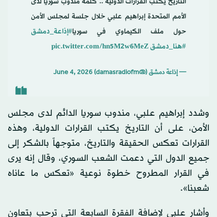
التاريخ يكتب القرارات الدولية .. كلمة مندوب سوريا لدى
الأمم المتحدة إبراهيم علبي خلال جلسة لمجلس الأمن
حول ملف الكيماوي في سوريا
#إذاعة_دمشق
#هنا_دمشق
pic.twitter.com/hn5M2w6MeZ
— إذاعة دمشق (@damasradiofm)
June 4, 2026
وشدد إبراهيم علبي، مندوب سوريا الدائم لدى مجلس
الأمن، على أن التاريخ يكتب القرارات الدولية، وهذه
القرارات تعكس الحقيقة والتاريخ، متوجهاً بالشكر إلى
جميع الدول التي دعمت الشعب السوري، وقال إنه يرى
في القرار المطروح خطوة نوعية «تعكس ما عاناه
شعبنا».
وأشار علبي لإضافة الفقرة السابعة التي ترحب بتعاون