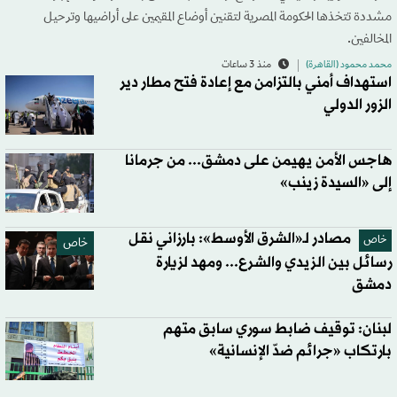
مشددة تتخذها الحكومة المصرية لتقنين أوضاع المقيمين على أراضيها وترحيل
المخالفين.
محمد محمود (القاهرة)
منذ 3 ساعات
استهداف أمني بالتزامن مع إعادة فتح مطار دير
الزور الدولي
هاجس الأمن يهيمن على دمشق... من جرمانا
إلى «السيدة زينب»
مصادر لـ«الشرق الأوسط»: بارزاني نقل
خاص
خاص
رسائل بين الزيدي والشرع... ومهد لزيارة
دمشق
لبنان: توقيف ضابط سوري سابق متهم
بارتكاب «جرائم ضدّ الإنسانية»