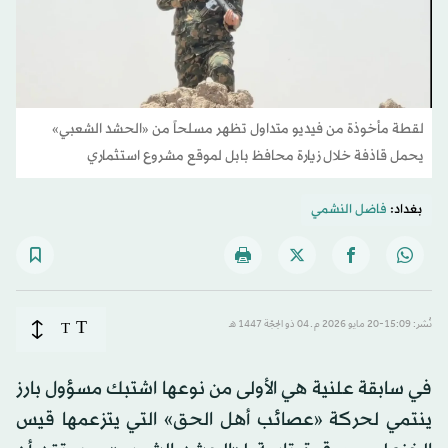
لقطة مأخوذة من فيديو متداول تظهر مسلحاً من «الحشد الشعبي»
يحمل قاذفة خلال زيارة محافظ بابل لموقع مشروع استثماري
بغداد:
فاضل النشمي
T
نُشر: 15:09-20 مايو 2026 م ـ 04 ذو الحِجّة 1447 هـ
T
في سابقة علنية هي الأولى من نوعها اشتبك مسؤول بارز
ينتمي لحركة «عصائب أهل الحق» التي يتزعمها قيس