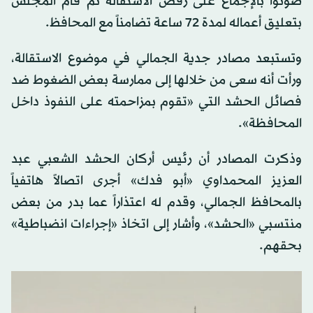
صوّتوا بالإجماع على رفض الاستقالة ثم قام المجلس
بتعليق أعماله لمدة 72 ساعة تضامناً مع المحافظ.
وتستبعد مصادر جدية الجمالي في موضوع الاستقالة،
ورأت أنه سعى من خلالها إلى ممارسة بعض الضغوط ضد
فصائل الحشد التي «تقوم بمزاحمته على النفوذ داخل
المحافظة».
وذكرت المصادر أن رئيس أركان الحشد الشعبي عبد
العزيز المحمداوي «أبو فدك» أجرى اتصالاً هاتفياً
بالمحافظ الجمالي، وقدم له اعتذاراً عما بدر من بعض
منتسبي «الحشد»، وأشار إلى اتخاذ «إجراءات انضباطية»
بحقهم.