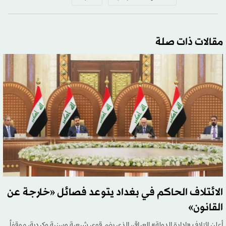
مقالات ذات صلة
الائتلاف الحاكم في بغداد يتوعد فصائل «خارجة عن
القانون»
أعلن ائتلاف «إدارة الدولة» العراقي، الذي يضم قوى شيعية وسنية وكردية، موقفاً