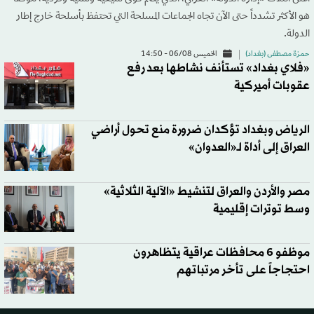
هو الأكثر تشدداً حتى الآن تجاه الجماعات المسلحة التي تحتفظ بأسلحة خارج إطار
الدولة.
حمزة مصطفى (بغداد)
الخميس 06/08 - 14:50
«فلاي بغداد» تستأنف نشاطها بعد رفع
عقوبات أميركية
الرياض وبغداد تؤكدان ضرورة منع تحول أراضي
العراق إلى أداة لـ«العدوان»
مصر والأردن والعراق لتنشيط «الآلية الثلاثية»
وسط توترات إقليمية
موظفو 6 محافظات عراقية يتظاهرون
احتجاجاً على تأخر مرتباتهم