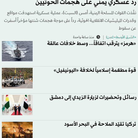
رد عسكري يمني على هجمات الحوثيين
نفَّذت القوات المسلحة اليمنية، أمس (السبت)، عملية عسكرية استهدفت مواقع
وقدرات الميليشيات الانقلابية الحوثية، رداً على موجة هجمات شنتها مؤخراً أسفرت
عن سقوط
«الشرق الأوسط» (عدن)
منذ ساعة واحدة
«هرمز» يترقب اتفاقاً... وسط خلافات عالقة
قوة مطعّمة إسلامياً لخلافة «اليونيفيل»
رسائل وتحضيرات لزيارة الزيدي إلى دمشق
تركيا تقيّد الملاحة في البحر الأسود