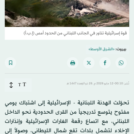
قوة إسرائيلية تناور في الجانب اللبناني من الحدود أمس (إ.ب.أ)
بيروت:
«الشرق الأوسط»
T
نُشر: 00:10-12 مايو 2026 م ـ 26 ذو القِعدة 1447 هـ
T
تحوّلت الهدنة اللبنانية - الإسرائيلية إلى اشتباك يومي
مفتوح يتوسع تدريجياً من القرى الحدودية نحو الداخل
اللبناني، مع اتساع رقعة الغارات الإسرائيلية وإنذارات
الإخلاء لتشمل بلدات تقع شمال الليطاني، وصولاً إلى