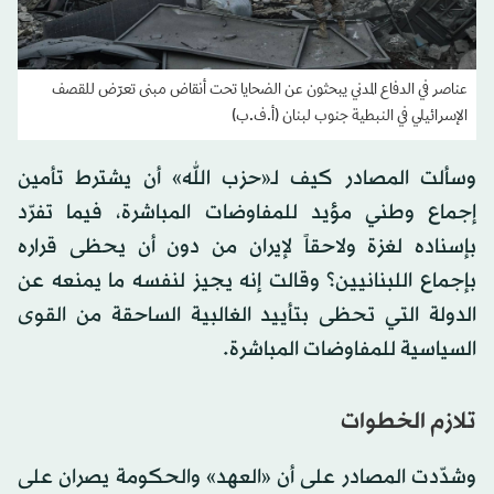
عناصر في الدفاع المدني يبحثون عن الضحايا تحت أنقاض مبنى تعرّض للقصف
الإسرائيلي في النبطية جنوب لبنان (أ.ف.ب)
وسألت المصادر كيف لـ«حزب الله» أن يشترط تأمين
إجماع وطني مؤيد للمفاوضات المباشرة، فيما تفرّد
بإسناده لغزة ولاحقاً لإيران من دون أن يحظى قراره
بإجماع اللبنانيين؟ وقالت إنه يجيز لنفسه ما يمنعه عن
الدولة التي تحظى بتأييد الغالبية الساحقة من القوى
السياسية للمفاوضات المباشرة.
تلازم الخطوات
وشدّدت المصادر على أن «العهد» والحكومة يصران على