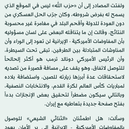
ولفتت المصادر إلى أن «حزب الله» ليس في الموقع الذي
يسمح له بفرض شروطه، وكان جرّب الحل العسكري من
دون العودة للدولة وأقحم البلد في مغامرة غير محسوبة
النتائج، وقالت إن ما يتناقله البعض على لسان مسؤوليه
بأن المفاوضات الأميركية - الإيرانية لن تعود إلى الوراء وأن
المناوشات المتبادلة بين الطرفين، تبقى تحت السيطرة،
وأن الرئيس الأميركي دونالد ترمب هو أكثر إلحالحاً
للتوصل لاتفاق، وهو يقف على مسافة قصيرة من تصديه
لاستحقاقات عدة أبرزها زيارته للصين، واستضافة بلاده
لمباريات كأس العالم لكرة القدم، والانتخابات النصفية،
وبالتالي سيكون مضطراً لتحقيق بعض الإنجازات بدءاً
بفتح صفحة جديدة بتعاطيه مع إيران.
وسألت: هل اطمئنان «الثنائي الشيعي» للوصول
بالمفاوضات الأميركية - الإيرانية إلى بر الأمان يعود