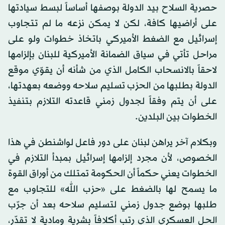
حصرية السلاح بيد الدولة بوصفها أساساً لبسط سيادتها
على أراضيها كافة، لكن لا يمكن نزعه ما لم تتجاوب
إسرائيل مع الضغط الأميركي باتخاذ خطوات ولو على
مراحل تأتي في سياق الضمانة الأميركية للبنان بإلزامها
لاحقاً بالانسحاب الكامل الذي من شأنه أن يقوّي موقع
الدولة بطلبها من الحزب تسليم سلاحه ووضعه بعهدتها،
على أن يتم وفقاً لجدول زمني قاعدته التلازم بتنفيذ
الخطوات بين البلدين.
وبكلام آخر يراهن لبنان على دور فاعل لواشنطن في هذا
الخصوص، لأن مجرد إلزامها إسرائيل بمبدأ التلازم في
الخطوات يعني حكماً أن الحكومة تمتلك من أوراق القوة
ما يسمح لها بالضغط على «حزب الله» للتجاوب مع
طلبها بوضع جدول زمني لتسليم سلاحه بعد أن جرّب
الحل العسكري الذي رتب أكلافاً بشرية ومادية لا تقدّر،