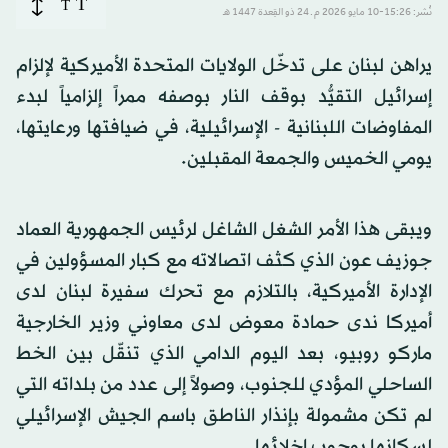
T
T
نُشر: 15:26-10 مايو 2026 م ـ 24 ذو القِعدة 1447 هـ
يراهن لبنان على تدخّل الولايات المتحدة الأميركية لإلزام
إسرائيل التقيُّد بوقف النار بوصفه ممراً إلزامياً لبدء
المفاوضات اللبنانية - الإسرائيلية، في ضيافتها ورعايتها،
يومي الخميس والجمعة المقبلين.
ويبقى هذا الأمر الشغل الشاغل لرئيس الجمهورية العماد
جوزيف عون الذي كثف اتصالاته مع كبار المسؤولين في
الإدارة الأميركية، بالتلازم مع تحرك سفيرة لبنان لدى
أميركا ندى حمادة معوض لدى معاوني وزير الخارجية
ماركو روبيو، بعد اليوم الدامي الذي تنقّل بين الخط
الساحلي المؤدي للجنوب، وصولاً إلى عدد من بلداته التي
لم تكن مشمولة بإنذار الناطق باسم الجيش الإسرائيلي
لسكانها بوجوب إخلائها.