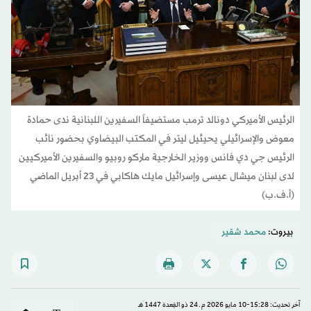
الرئيس الأميركي دونالد ترمب مستضيفاً السفيرين اللبنانية ندى حمادة
معوض والإسرائيلي يحيئيل ليتر في المكتب البيضاوي بحضور نائب
الرئيس جي دي فانس ووزير الخارجية ماركو روبيو والسفيرين الأميركيين
لدى لبنان ميشال عيسى وإسرائيل مايك هاكابي في 23 أبريل الماضي
(أ.ف.ب)
بيروت:
محمد شقير
آخر تحديث: 15:28-10 مايو 2026 م ـ 24 ذو القِعدة 1447 هـ