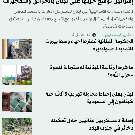
إسرائيل توسّع حربها على لبنان بالحرائق والتفجيرات
لم تعد الاعتداءات الإسرائيلية على لبنان تقتصر على الغارات والقصف المدفعي
والتفجيرات، إذ أضيفت إليها حرب أخرى مع اتساع رقعة الحرائق التي اندلعت في
مساحات شاسعة.
«الشرق الأوسط» (بيروت)
منذ 30 دقيقة
الحكومة اللبنانية تشترط إحياء وسط بيروت
للتمديد لـ«سوليدير»
ما شرط الرئاسة اللبنانية للاستجابة لدعوة
«حزب الله»؟
لبنان يعلن إحباط محاولة تهريب 5 آلاف حبة
كبتاغون إلى السعودية
إصابة 3 عسكريين لبنانيين خلال تفكيك
ذخائر في جنوب البلاد