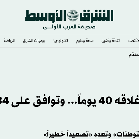
لاقتصاد
ثقافة وفنون
صحة وعلوم
تكنولوجيا
يوميات الشرق​
الرياضة
إسرائيل تفتح «الأقصى» بعد إغلاقه 40 يوماً
وطنات» وتعده «تصعيداً خطيراً»