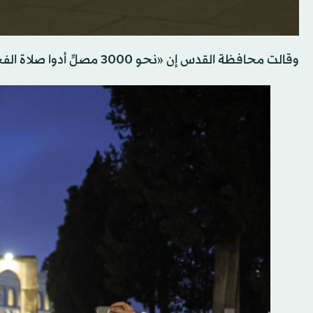
وقالت محافظة القدس إن «نحو 3000 مصلٍّ أدوا صلاة الفجر» الخميس.