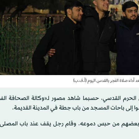
أداء صلاة الفجر بالقدس اليوم (أ.ف.ب)
ل الحرم القدسي، حسبما شاهد مصور لـ«وكالة الصحافة الفر
 إلى باحات المسجد من باب حِطة في المدينة القديمة.
كن بعضهم من حبس دموعه. وقام رجل يقف عند باب المصلى ال