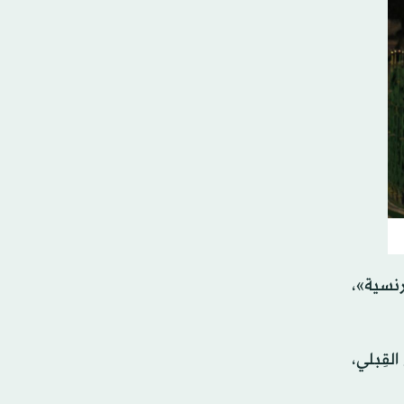
نسية»،
قِبلي،