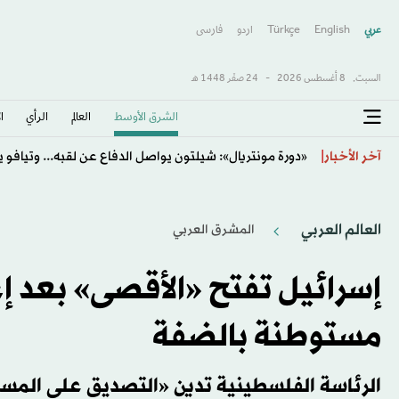
عربي
English
Türkçe
اردو
فارسى
السبت,
8 أغسطس 2026
-
24 صفَر 1448 هـ
الشرق الأوسط​
العالم
الرأي
ا
الدوري السعودي: التوقفات تستنزف 48 % من زمن المباريات
آخر الأخبار
العالم العربي
المشرق العربي
مستوطنة بالضفة
الرئاسة الفلسطينية تدين «التصديق على المست