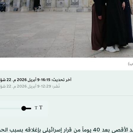
ب)
آخر تحديث: 16:15-9 أبريل 2026 م ـ 22 شوّال 1447 هـ
نُشر: 12:29-9 أبريل 2026 م ـ 22 شوّال 1447 هـ
T
T
أدّى آلاف الفلسطينيين صلاة الفجر، الخميس، في المسجد الأقصى بعد 40 يوماً من قرار إسرائيلي بإغلا