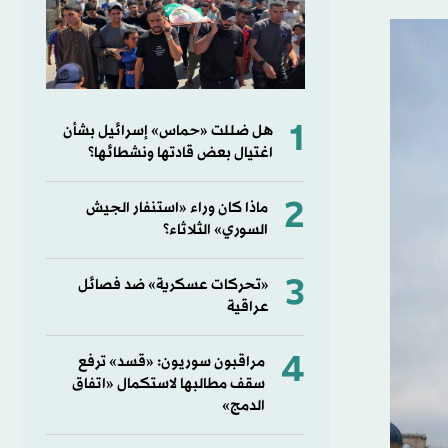
1
هل ضللت «حماس» إسرائيل بشأن
اغتيال بعض قادتها ونشطائها؟
2
ماذا كان وراء «استنفار الجيش
السوري» الثلاثاء؟
3
«تحركات عسكرية» ضد فصائل
عراقية
4
مراقبون سوريون: «قسد» ترفع
سقف مطالبها لاستكمال «اتفاق
الدمج»