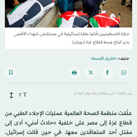
جنازة فلسطينيين قُتلوا بغارة إسرائيلية في مستشفى شهداء الأقصى
بدير البلح وسط قطاع غزة (رويترز)
جنيف:
«الشرق الأوسط»
T
نُشر: 14:03-7 أبريل 2026 م ـ 20 شوّال 1447 هـ
T
علّقت منظمة الصحة العالمية عمليات الإجلاء الطبي من
قطاع غزة إلى مصر على خلفية «حادث أمني» أدى إلى
مقتل أحد المتعاقدين معها، في حين قالت إسرائيل،