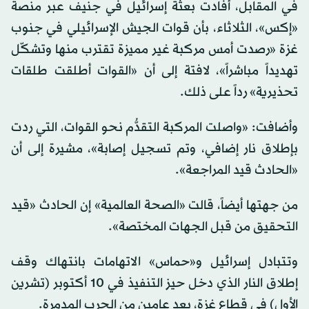
في المقابل، أفادت بعثة إسرائيل في جنيف عبر منصة
«إكس»، الثلاثاء، بأن قوات الجيش الإسرائيلي في جنوب
غزة «رصدت أمس مركبة غير مميزة تقترب منها وتشكّل
تهديداً مباشراً»، لافتة إلى أن «القوات أطلقت طلقات
تحذيرية» رداً على ذلك.
وأضافت: «واصلت المركبة التقدُّم نحو القوات، التي ردت
بإطلاق نار إضافي، وتم تسجيل إصابة»، مشيرة إلى أن
«الحادث قيد المراجعة».
من جهتها أيضاً، قالت «الصحة العالمية» إن الحادث «قيد
التحقيق من قبل الجهات المختصة».
وتتبادل إسرائيل و«حماس» الاتهامات بانتهاك وقف
إطلاق النار الذي دخل حيز التنفيذ في 10 أكتوبر (تشرين
الأول) في قطاع غزة، بعد عامين من الحرب المدمرة.