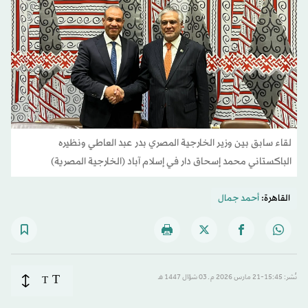
لقاء سابق بين وزير الخارجية المصري بدر عبد العاطي ونظيره
الباكستاني محمد إسحاق دار في إسلام آباد (الخارجية المصرية)
القاهرة:
أحمد جمال
T
نُشر: 15:45-21 مارس 2026 م ـ 03 شوّال 1447 هـ
T