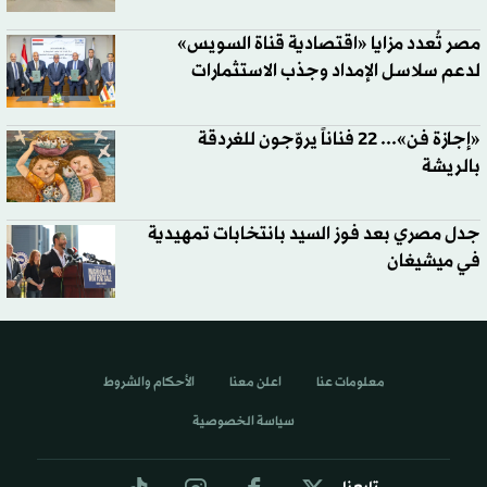
مصر تُعدد مزايا «اقتصادية قناة السويس»
لدعم سلاسل الإمداد وجذب الاستثمارات
«إجازة فن»... 22 فناناً يروّجون للغردقة
بالريشة
جدل مصري بعد فوز السيد بانتخابات تمهيدية
في ميشيغان
معلومات عنا
اعلن معنا
الأحكام والشروط
سياسة الخصوصية