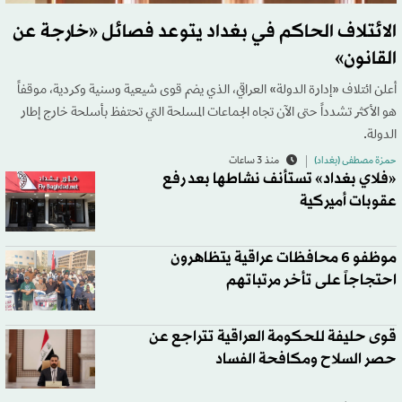
الائتلاف الحاكم في بغداد يتوعد فصائل «خارجة عن
القانون»
أعلن ائتلاف «إدارة الدولة» العراقي، الذي يضم قوى شيعية وسنية وكردية، موقفاً
هو الأكثر تشدداً حتى الآن تجاه الجماعات المسلحة التي تحتفظ بأسلحة خارج إطار
الدولة.
حمزة مصطفى (بغداد)
منذ 3 ساعات
«فلاي بغداد» تستأنف نشاطها بعد رفع
عقوبات أميركية
موظفو 6 محافظات عراقية يتظاهرون
احتجاجاً على تأخر مرتباتهم
قوى حليفة للحكومة العراقية تتراجع عن
حصر السلاح ومكافحة الفساد