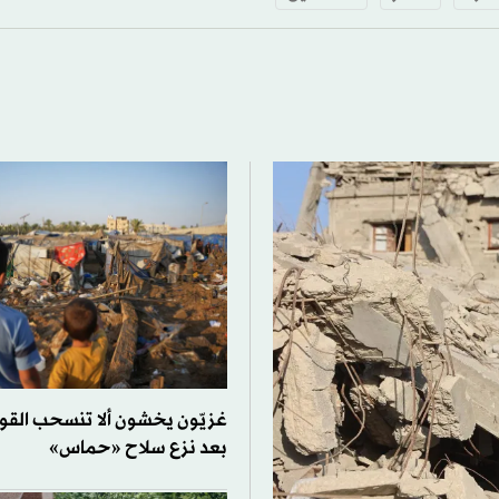
غزيّون يخشون ألا تنسحب القوات
بعد نزع سلاح «حماس»