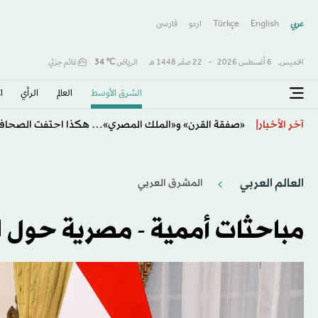
عربي
English
Türkçe
اردو
فارسى
الخميس,
6 أغسطس 2026
-
22 صفَر 1448 هـ
الرياض
℃
34
غائم جزئي
الشرق الأوسط​
العالم
الرأي
ا
فرنسا تتهم شبكة روسية بشن حملة تضليل ضد المرشح الر
آخر الأخبار
العالم العربي
المشرق العربي
مباحثات أممية - مصرية حول ال