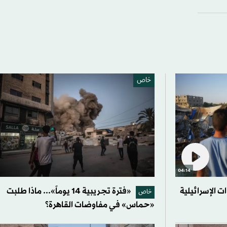
خاص
04:14
 الإسرائيلية
«فترة تجريبية 14 يوماً»... ماذا طلبت
خاص
«حماس» في مفاوضات القاهرة؟