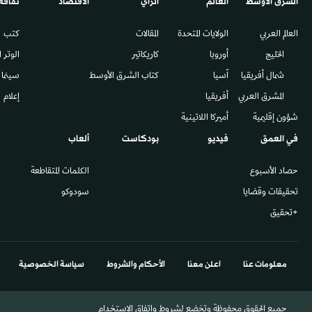
الشرق الأوسط​
العالم
الرأي
الاقتصاد
ثقافة
العالم العربي
الولايات المتحدة
المقالات
كتب
الخليج
أوروبا
كاريكاتير
الوتر 
شمال أفريقيا
آسيا
كتاب الشرق الأوسط
سينما
المشرق العربي
أفريقيا
إعلام
شؤون إقليمية
أميركا اللاتينية
في العمق
فيديو
بودكاست
ألعاب
حصاد الأسبوع
الكلمات المتقاطعة
تحقيقات وقضايا
سودوكو
+تحقيق
معلومات عنا
اعلن معنا
الأحكام والشروط
سياسة الخصوصية
جميع الحقوق محفوظة وتخضع لشروط واتفاق الاستخدام