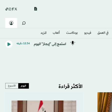
في العمق
فيديو
بودكاست
ألعاب
المزيد
استمع إلى "إيجاز" اليوم
12:34 دقيقه
الأكثر قراءة
اليوم
الأسبوع