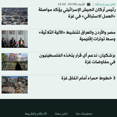
كفاح زبون (رام الله)
الأربعاء 05/08 - 19:59
رئيس أركان الجيش الإسرائيلي يؤكد مواصلة
«العمل الاستباقي» في غزة
مصر والأردن والعراق لتنشيط «الآلية الثلاثية»
وسط توترات إقليمية
بزشكيان: ندعم أي قرار يتخذه الفلسطينيون
في مفاوضات غزة
3 خطوط حمراء أمام اتفاق غزة
معلومات عنا
اعلن معنا
الأحكام والشروط