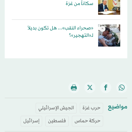
سكاناً من غزة
«صحراء النقب»... هل تكون بديلاً
لـ«التهجير»؟
مواضيع
حرب غزة
الجيش الإسرائيلي
حركة حماس
فلسطين
إسرائيل