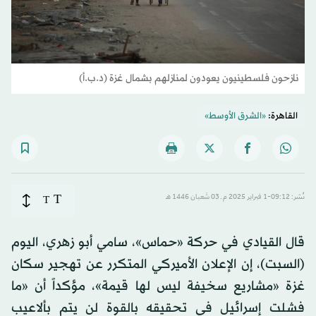
نازحون فلسطينيون يعودون لمنازلهم بشمال غزة (د.ب.أ)
القاهرة:
«الشرق الأوسط»
T
نُشر: 09:12-1 فبراير 2025 م ـ 03 شَعبان 1446 هـ
T
قال القيادي في حركة «حماس»، سامي أبو زهري، اليوم
(السبت)، إن الإعلان الأميركي المتكرر عن تهجير سكان
غزة «مشاريع سخيفة ليس لها قيمة»، مؤكداً أن «ما
فشلت إسرائيل في تحقيقه بالقوة لن يتم بألاعيب