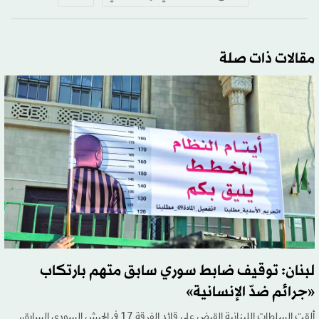
مقالات ذات صلة
لبنان: توقيف ضابط سوري سابق متهم بارتكاب
«جرائم ضدّ الإنسانية»
ألقت السلطات اللبنانية القبض على قائد الفرقة 17 في الجيش السوري السابق،