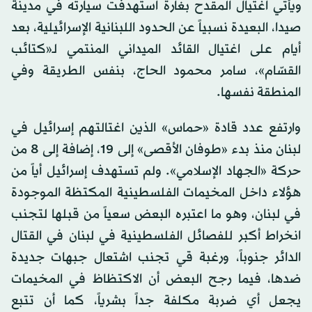
ويأتي اغتيال المقدح بغارة استهدفت سيارته في مدينة
صيدا، البعيدة نسبياً عن الحدود اللبنانية الإسرائيلية، بعد
أيام على اغتيال القائد الميداني المنتمي لـ«كتائب
القسّام»، سامر محمود الحاج، بنفس الطريقة وفي
المنطقة نفسها.
وارتفع عدد قادة «حماس» الذين اغتالتهم إسرائيل في
لبنان منذ بدء «طوفان الأقصى» إلى 19، إضافة إلى 8 من
حركة «الجهاد الإسلامي». ولم تستهدف إسرائيل أياً من
هؤلاء داخل المخيمات الفلسطينية المكتظة الموجودة
في لبنان، وهو ما اعتبره البعض سعياً من قبلها لتجنب
انخراط أكبر للفصائل الفلسطينية في لبنان في القتال
الدائر جنوباً، ورغبة قي تجنب اشتعال جبهات جديدة
ضدها، فيما رجح البعض أن الاكتظاظ في المخيمات
يجعل أي ضربة مكلفة جداً بشرياً، كما أن تتبع