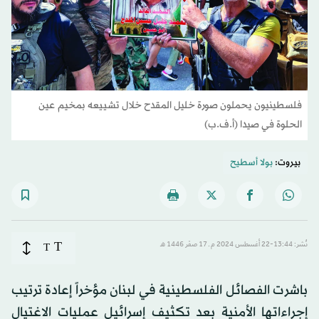
فلسطينيون يحملون صورة خليل المقدح خلال تشييعه بمخيم عين
الحلوة في صيدا (أ.ف.ب)
بيروت:
بولا أسطيح
T
نُشر: 13:44-22 أغسطس 2024 م ـ 17 صفَر 1446 هـ
T
باشرت الفصائل الفلسطينية في لبنان مؤخراً إعادة ترتيب
إجراءاتها الأمنية بعد تكثيف إسرائيل عمليات الاغتيال