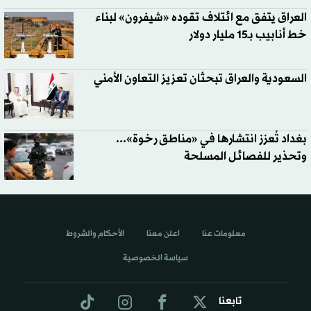
العراق يتفق مع ائتلاف تقوده «شيفرون» لبناء
خط أنابيب بـ15 مليار دولار
السعودية والعراق تبحثان تعزيز التعاون الأمني
بغداد تُعزز انتشارها في «مناطق رخوة»...
وتحذير للفصائل المسلحة
معلومات عنا
اعلن معنا
الأحكام والشروط
سياسة الخصوصية
تابعنا