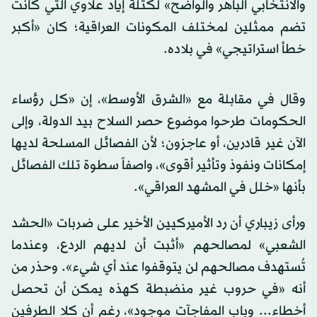
والانتخابي الباهر والواضح» لكتلة إياد علاوي التي كانت
تضم ممثلين لمختلف المكونات العراقية؛ كان «أكبر
خطأ استراتيجي» في بلاده.
وقال في مقابلة مع «الشرق الأوسط»، إن «كل رؤساء
الحكومات طرحوا موضوع حصر السلاح بيد الدولة، وإلى
الآن غير قادرين، أو عاجزون؛ لأن الفصائل المسلحة لديها
إمكانات ونفوذ وتأثير أقوى»، واصفاً سطوة تلك الفصائل
بأنها «خلل في المشهد العراقي».
ورأى زيباري أن رد الأميركيين الأخير على ضربات «الحشد
الشعبي» لمصالحهم «أثبت أن لديهم الردع، وعندما
تُستهدف مصالحهم لن يتوقفوا عند أي شيء». وحذر من
أنه «في حروب غير منضبطة كهذه يمكن أن تحصل
أخطاء... وباب المفاجآت موجود»، رغم أن كلا الطرفين