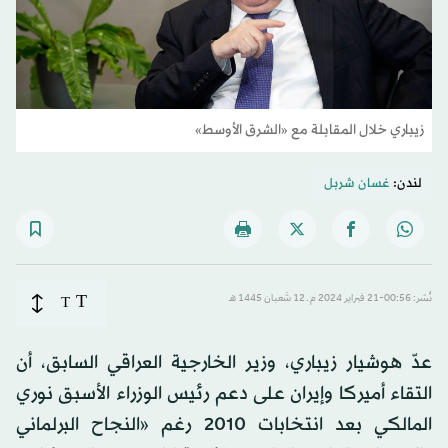
زيباري خلال المقابلة مع «الشرق الأوسط»
لندن:
غسان شربل
T
نُشر: 00:56-21 فبراير 2024 م ـ 12 شَعبان 1445 هـ
T
عدّ هوشيار زيباري، وزير الخارجية العراقي السابق، أن
التقاء أميركا وإيران على دعم رئيس الوزراء الأسبق نوري
المالكي بعد انتخابات 2010 رغم «النجاح البرلماني