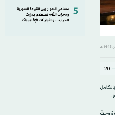
5
مساعي الحوار بين القيادة السورية
و«حزب الله» تصطدم بـ«إرث
الحرب… والتوازنات الإقليمية»
20
الكامل
.
زة وحثّ