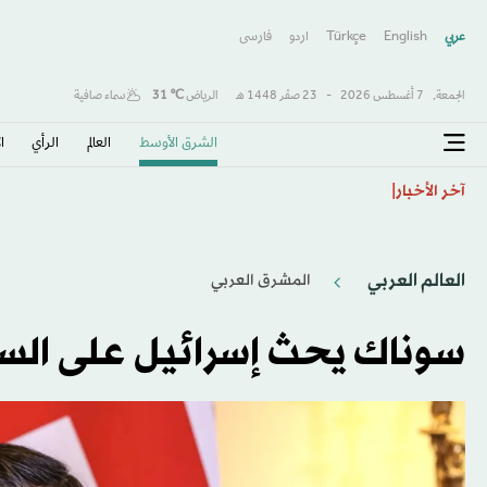
عربي
English
Türkçe
اردو
فارسى
الجمعة,
7 أغسطس 2026
-
23 صفَر 1448 هـ
الرياض
℃
31
سماء صافية
الشرق الأوسط​
العالم
الرأي
ا
طرابزون يكتب صفحة جديدة مع صلاح… استقبال أسطور
آخر الأخبار
العالم العربي
المشرق العربي
سوناك يحث إسرائيل على السم