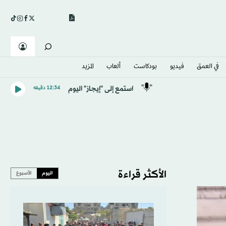
في العمق
فيديو
بودكاست
ألعاب
المزيد
استمع إلى "إيجاز" اليوم
12:34 دقيقه
الأكثر قراءة
اليوم
الأسبوع