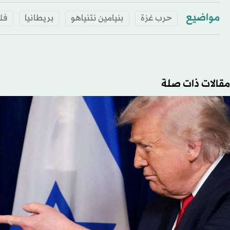
مواضيع
حرب غزة
بنيامين نتنياهو
بريطانيا
فل
مقالات ذات صلة