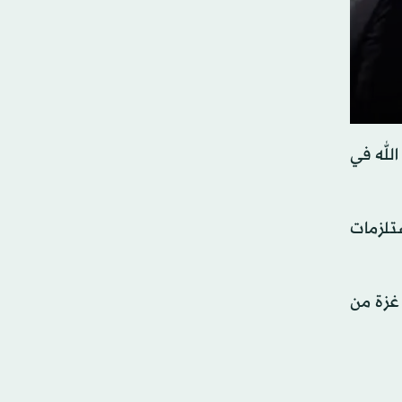
الله في
ستلزمات
غزة من