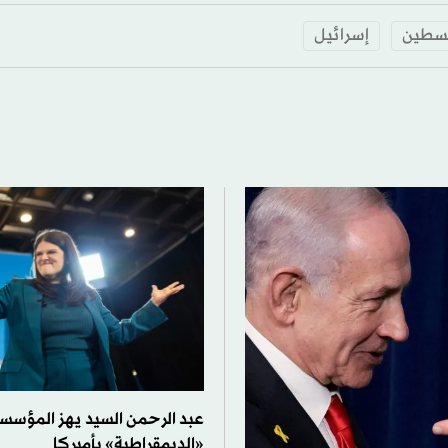
سطين
إسرائيل
عبد الرحمن السيد يهز المؤسس
«الديمقراطية» بأميركا