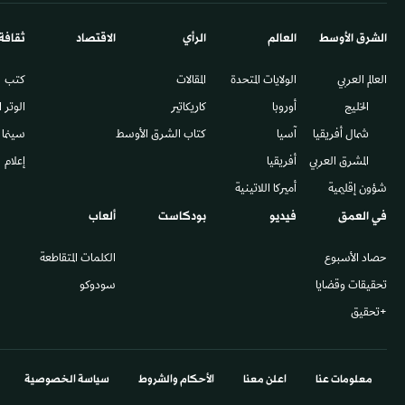
الشرق الأوسط​
العالم
الرأي
الاقتصاد
ثقافة
العالم العربي
الولايات المتحدة
المقالات
كتب
الخليج
أوروبا
كاريكاتير
الوتر 
شمال أفريقيا
آسيا
كتاب الشرق الأوسط
سينما
المشرق العربي
أفريقيا
إعلام
شؤون إقليمية
أميركا اللاتينية
في العمق
فيديو
بودكاست
ألعاب
حصاد الأسبوع
الكلمات المتقاطعة
تحقيقات وقضايا
سودوكو
+تحقيق
معلومات عنا
اعلن معنا
الأحكام والشروط
سياسة الخصوصية