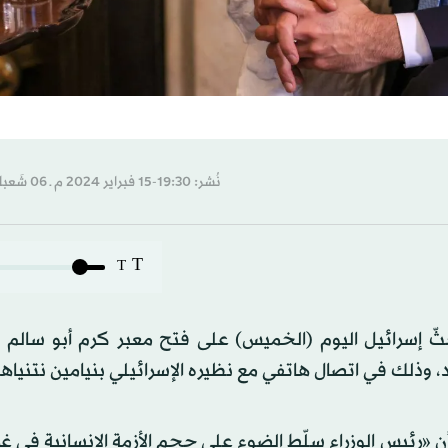
نُشر: 19:30-15 فبراير 2024 م ـ 06 شَعبان 1445 هـ
T
T
ثّ إسرائيل اليوم (الخميس) على فتح معبر كرم أبو سالم ب
، وذلك في اتصال هاتفي مع نظيره الإسرائيلي بنيامين نتنياهو
 «رئيس الوزراء سلّط الضوء على حجم الأزمة الإنسانية في غ