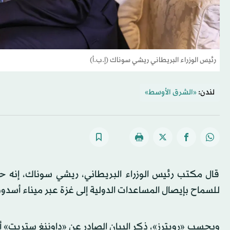
رئيس الوزراء البريطاني ريشي سوناك (إ.ب.أ)
لندن:
«الشرق الأوسط»
قال مكتب رئيس الوزراء البريطاني، ريشي سوناك، إنه ح
للسماح بإيصال المساعدات الدولية إلى غزة عبر ميناء أسدود
وبحسب «رويترز»، ذكر البيان الصادر عن «داوننغ ستريت» أن