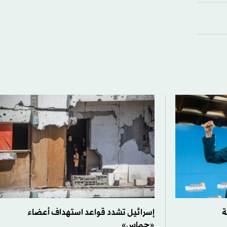
ة
إسرائيل تشدد قواعد استهداف أعضاء
«حماس»