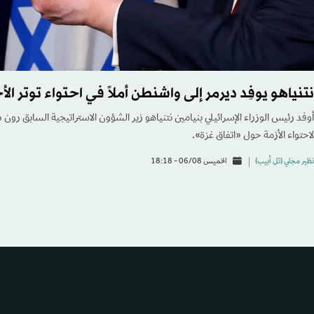
نتنياهو يوفِد ديرمر إلى واشنطن أملاً في احتواء توتر الأ
أوفد رئيس الوزراء الإسرائيلي بنيامين نتنياهو زير الشؤون الاستراتيجية السابق رون 
لاحتواء الأزمة حول «اتفاق غزة».
نظير مجلي (تل أبيب)
الخميس 06/08 - 18:18