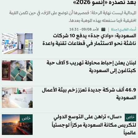
بعد تصدره «إنسو 2026»
الميدالية ليست نهاية الرحلة؛ فمصيرها أن توضع على الرَّف، في حين تكمن القيمة
الحقيقية فيما سنفعله بهذه الموهبة بعدها.
أسماء الغابري (جدة)
الأحد 09/08 - 16:31
السعودية: «وادي جدة» يدفع 10 شركات
ناشئة نحو الاستثمار في قطاعات تقنية واعدة
لبنان يعلن إحباط محاولة تهريب 5 آلاف حبة
كبتاغون إلى السعودية
46.9 ألف شركة جديدة تعزز زخم بيئة الأعمال
السعودية
«سال» تراهن على التوسع الدولي
خاص
خاص
لتكريس مكانة السعودية مركزاً لوجستياً
عالمياً