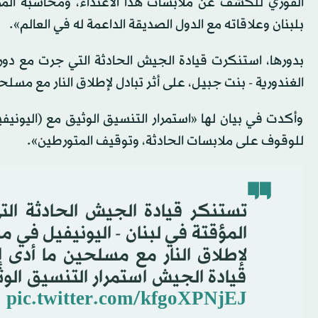
الفوري للكشف عن ملابسات هذا الاعتداء، ومحاسبة المرت
بلبنان وعلاقاته مع الدول الصديقة الداعمة له في العالم».
بدورها، استنكرت قيادة الجيش الحادثة التي جرت مع دوري
الغندورية - بنت جبيل، على أثر تبادل لإطلاق النار مع مسلح
وأكدت في بيان لها «استمرار التنسيق الوثيق مع (اليونيفي
للوقوف على ملابسات الحادثة، وتوقيف المتورطين».
تستنكر قيادة الجيش الحادثة الت
المؤقتة في لبنان - اليونيفيل في م
لإطلاق النار مع مسلحين ما أدى إ
قيادة الجيش استمرار التنسيق الوث
pic.twitter.com/kfgoXPNjEJ