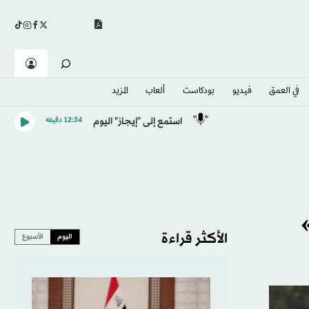
في العمق
فيديو
بودكاست
ألعاب
المزيد
استمع إلى "إيجاز" اليوم
12:34 دقيقه
الأكثر قراءة
اليوم
الأسبوع