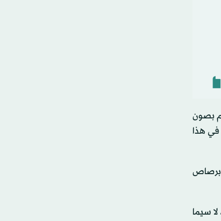
زم بصون
 في هذا
ك برصاص
لا سيما