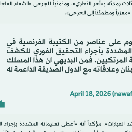
لات زملائه بـ«أحر التعازي»، ومتمنياً للجرحى «الشفاء العاج
، «معزياً ومطمئناً إلى الجرحى».
ليوم على عناصر من الكتيبة الفرنسية في
المشددة بأجراء التحقيق الفوري للكشف
 المرتكبين. فمن البديهي ان هذا المسلك
نان وعلاقاته مع الدول الصديقة الداعمة له
April 18, 2026
العبارات»، مؤكداً أنه «أعطى تعليماته المشددة بإجراء ا