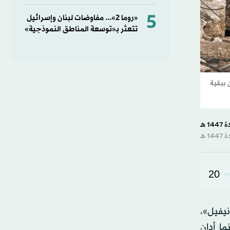
5
«روما 2»... مفاوضات لبنان وإسرائيل
تتعثر بـ«توسعة المناطق النموذجية»
 ببقية
20
ونيفيل»،
ا أدان