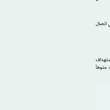
 اتصال
استهداف
 منوهاً