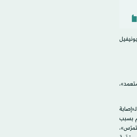
يونيفيل
تعمد»،
ـ«إصابة
م بسبب
مرّس»،