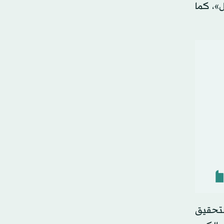
ل»، كما
لتحقيق