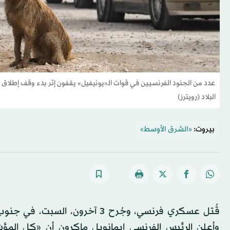
عدد من الجنود الفرنسيين في قوات الـ«يونيفيل» يقفون إثر بدء وقف إطلاق
البلاد (رويترز)
بيروت:
«الشرق الأوسط»
قُتل عسكري فرنسي، وجُرح 3 آخرو
وأعلن الرئيس الفرنسي إيمانويل ماكرون أن «كل المؤش