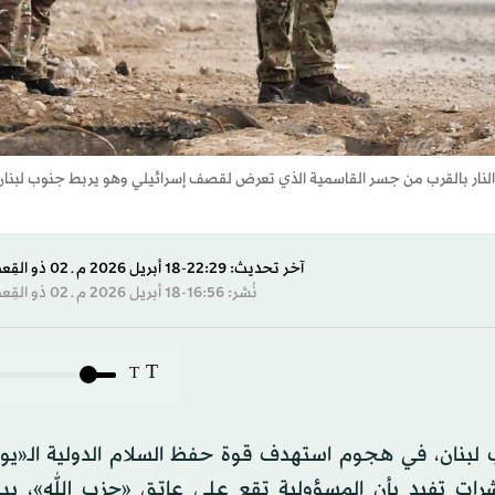
 النار بالقرب من جسر القاسمية الذي تعرض لقصف إسرائيلي وهو يربط جنوب لبنان
آخر تحديث: 22:29-18 أبريل 2026 م ـ 02 ذو القِعدة 1447 هـ
نُشر: 16:56-18 أبريل 2026 م ـ 02 ذو القِعدة 1447 هـ
T
T
ن، السبت، في جنوب لبنان، في هجوم استهدف قوة حفظ السلام الدولية الـ«ي
رات تفيد بأن المسؤولية تقع على عاتق «حزب الله»، بينم