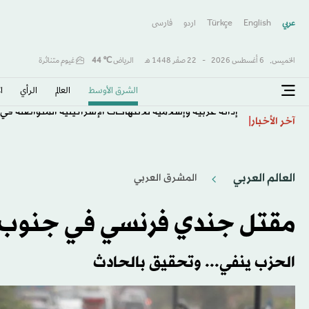
عربي
English
Türkçe
اردو
فارسى
الخميس,
6 أغسطس 2026
-
22 صفَر 1448 هـ
الرياض
℃
44
غيوم متناثرة
الشرق الأوسط​
العالم
الرأي
ا
إدانة عربية وإسلامية للانتهاكات الإسرائيلية المتواصلة في
آخر الأخبار
العالم العربي
المشرق العربي
مقتل جندي فرنسي في جنوب لب
الحزب ينفي... وتحقيق بالحادث