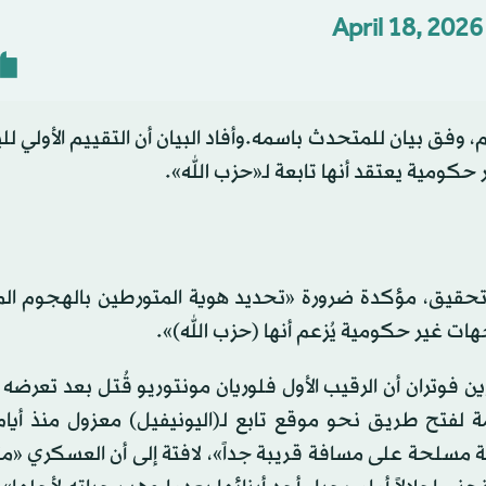
April 18, 2026
، وفق بيان للمتحدث باسمه.وأفاد البيان أن التقييم الأولي لل
حكومية يعتقد أنها تابعة لـ«حزب الله».
 تحقيق، مؤكدة ضرورة «تحديد هوية المتورطين بالهجوم الم
جهات غير حكومية يُزعم أنها (حزب الله)».
فوتران أن الرقيب الأول فلوريان مونتوريو قُتل بعد تعرضه ل
لفتح طريق نحو موقع تابع لـ(اليونيفيل) معزول منذ أيا
مسلحة على مسافة قريبة جداً»، لافتة إلى أن العسكري «مت