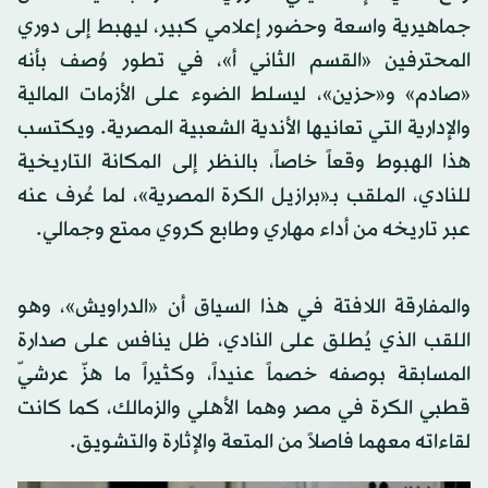
جماهيرية واسعة وحضور إعلامي كبير، ليهبط إلى دوري
المحترفين «القسم الثاني أ»، في تطور وُصف بأنه
«صادم» و«حزين»، ليسلط الضوء على الأزمات المالية
والإدارية التي تعانيها الأندية الشعبية المصرية. ويكتسب
هذا الهبوط وقعاً خاصاً، بالنظر إلى المكانة التاريخية
للنادي، الملقب بـ«برازيل الكرة المصرية»، لما عُرف عنه
عبر تاريخه من أداء مهاري وطابع كروي ممتع وجمالي.
والمفارقة اللافتة في هذا السياق أن «الدراويش»، وهو
اللقب الذي يُطلق على النادي، ظل ينافس على صدارة
المسابقة بوصفه خصماً عنيداً، وكثيراً ما هزّ عرشيّ
قطبي الكرة في مصر وهما الأهلي والزمالك، كما كانت
لقاءاته معهما فاصلاً من المتعة والإثارة والتشويق.