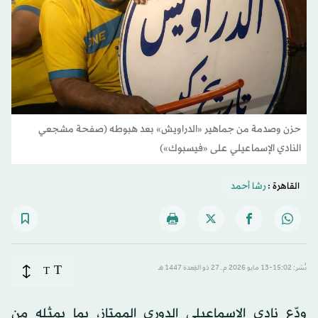
حزن وصدمة من جماهير «الدراويش» بعد هبوطه (صفحة مشجعي
النادي الإسماعيلي على «فيسبوك»)
القاهرة :
رشا أحمد
T
نُشر: 15:02-13 مايو 2026 م ـ 27 ذو القِعدة 1447 هـ
T
ودّع نادي الإسماعيلي الدوري الممتاز، بما يمثله من