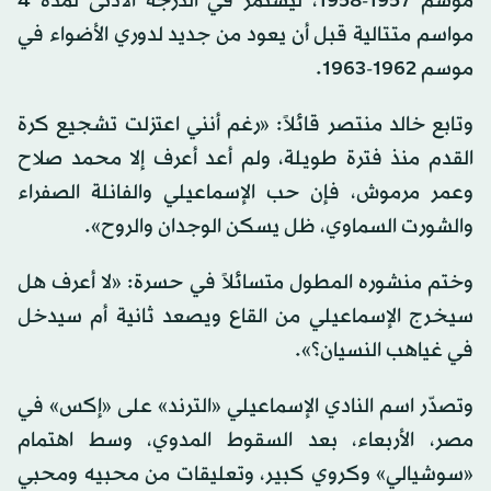
موسم 1957-1958، ليستمر في الدرجة الأدنى لمدة 4
مواسم متتالية قبل أن يعود من جديد لدوري الأضواء في
موسم 1962-1963.
وتابع خالد منتصر قائلاً: «رغم أنني اعتزلت تشجيع كرة
القدم منذ فترة طويلة، ولم أعد أعرف إلا محمد صلاح
وعمر مرموش، فإن حب الإسماعيلي والفانلة الصفراء
والشورت السماوي، ظل يسكن الوجدان والروح».
وختم منشوره المطول متسائلاً في حسرة: «لا أعرف هل
سيخرج الإسماعيلي من القاع ويصعد ثانية أم سيدخل
في غياهب النسيان؟».
وتصدّر اسم النادي الإسماعيلي «الترند» على «إكس» في
مصر، الأربعاء، بعد السقوط المدوي، وسط اهتمام
«سوشيالي» وكروي كبير، وتعليقات من محبيه ومحبي