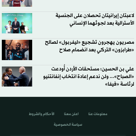
لاعبتان إيرانيتان تحصلان على الجنسية
الأسترالية بعد لجوئهما الإنساني
مصريون يهجرون تشجيع «ليفربول» لصالح
«طرابزون» التركي بعد انضمام صلاح
علي بن الحسين: مستحقات الأردن أُودعت
«الصباح»... ولن ندعم إعادة انتخاب إنفانتنيو
لرئاسة «فيفا»
معلومات عنا
اعلن معنا
الأحكام والشروط
سياسة الخصوصية