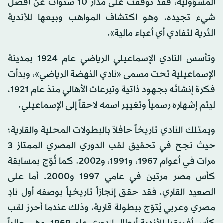
المسؤولية، فقد توقفت على مدار 10 سنوات عن أفضل
شيء تجيده، وهو اكتشاف المواهب وبيعها للأندية
الثرية لتفادي أي أعباء مالية».
وتأسس النادي الإسماعيلي الرياضي عام 1924 بمدينة
الإسماعيلية تحت مسمى «نادي النهضة الرياضي»، وبدأت
فكرة إنشائه بجهود ذاتية وتبرعات الأهالي منذ عام 1921،
ليتم إشهاره رسمياً وتغيير اسمه لاحقاً إلى الإسماعيلي.
ويمتلك النادي تاريخاً حافلاً بالبطولات المحلية والقارية؛
حيث نجح في تحقيق لقب الدوري المصري الممتاز 3
مرات في أعوام 1967، و1991، و2002. كما تُوّج بمسابقة
كأس مصر مرتين في عامي 1997 و2000. أما على
الصعيد القاري، فقد حقق إنجازاً تاريخياً بوصفه أول نادٍ
مصري وعربي يُتوّج ببطولة قارية، وذلك عندما أحرز لقب
كأس أفريقيا للأندية أبطال الدوري عام 1969، وهي حالياً