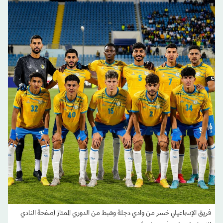
فريق الإسماعيلي خسر من وادي دجلة وهبط من الدوري الممتاز (صفحة النادي