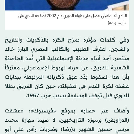
النادي الإسماعيلي حصل على بطولة الدوري عام 2002 (صفحة النادي على
«فيسبوك»)
وفي كلمات مؤثرة تمزج الكرة بالذكريات والتاريخ
والشجن، اعترف الطبيب والكاتب المصري البارز خالد
منتصر، أحد أبناء مدينة الإسماعيلية التي تُعد الحاضنة
الشعبية للفريق، عن حزنه لهبوط الإسماعيلي، معترفاً
بأن هذا السقوط بدّد عبق ذكرياته المرتبطة ببدايات
عشقه لكرة القدم في طفولته، حين كان الفريق بطلاً
للدوري قبل توقف المسابقة بسبب حرب 1967.
وأضاف عبر حسابه بموقع «فيسبوك»: «عشقت
(الدراويش) برموزه التاريخيين، لا سيما مهارة محمد
مرسي حسين الشهير بـ(رضا) وضربات رأس علي أبو