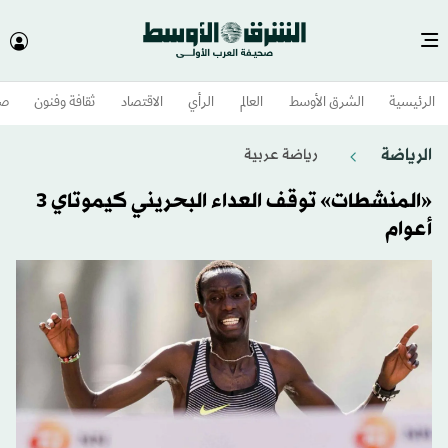
الرئيسية
الشرق الأوسط​
العالم
الرأي
الاقتصاد
ثقافة وفنون
صح
الرياضة
رياضة عربية
«المنشطات» توقف العداء البحريني كيموتاي 3
أعوام