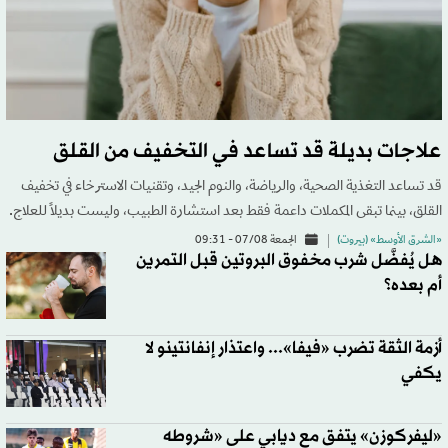
علاجات بديلة قد تساعد في التخفيف من القلق
قد تساعد التغذية الصحية، والرياضة، والنوم الجيد، وتقنيات الاسترخاء في تخفيف
القلق، بينما تبقى المكملات داعمة فقط بعد استشارة الطبيب، وليست بديلاً للعلاج.
«الشرق الأوسط» (بيروت)
الجمعة 07/08 - 09:31
هل يُفضَّل شرب مخفوق البروتين قبل التمرين
أم بعده؟
أزمة الثقة تضرب «فيفا»... واعتذار إنفانتينو لا
يكفي
«ليفركوزن» يتفق مع ديابي على «شروطه