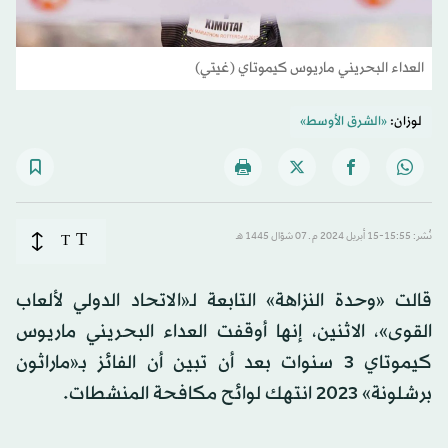
العداء البحريني ماريوس كيموتاي (غيتي)
لوزان:
«الشرق الأوسط»
T
نُشر: 15:55-15 أبريل 2024 م ـ 07 شوّال 1445 هـ
T
قالت «وحدة النزاهة» التابعة لـ«الاتحاد الدولي لألعاب
القوى»، الاثنين، إنها أوقفت العداء البحريني ماريوس
كيموتاي 3 سنوات بعد أن تبين أن الفائز بـ«ماراثون
برشلونة» 2023 انتهك لوائح مكافحة المنشطات.