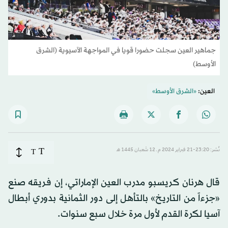
جماهير العين سجلت حضورا قويا في المواجهة الآسيوية (الشرق
الأوسط)
العين:
«الشرق الأوسط»
T
نُشر: 23:20-21 فبراير 2024 م ـ 12 شَعبان 1445 هـ
T
قال هرنان كريسبو مدرب العين الإماراتي، إن فريقه صنع
«جزءاً من التاريخ» بالتأهل إلى دور الثمانية بدوري أبطال
آسيا لكرة القدم لأول مرة خلال سبع سنوات.