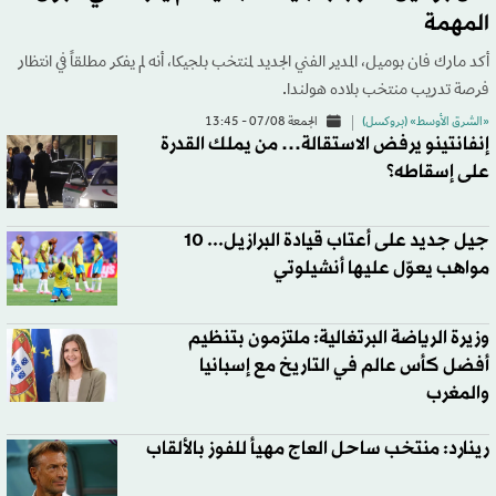
المهمة
أكد مارك فان بوميل، المدير الفني الجديد لمنتخب بلجيكا، أنه لم يفكر مطلقاً في انتظار
فرصة تدريب منتخب بلاده هولندا.
«الشرق الأوسط» (بروكسل)
الجمعة 07/08 - 13:45
إنفانتينو يرفض الاستقالة… من يملك القدرة
على إسقاطه؟
جيل جديد على أعتاب قيادة البرازيل... 10
مواهب يعوّل عليها أنشيلوتي
وزيرة الرياضة البرتغالية: ملتزمون بتنظيم
أفضل كأس عالم في التاريخ مع إسبانيا
والمغرب
رينارد: منتخب ساحل العاج مهيأ للفوز بالألقاب