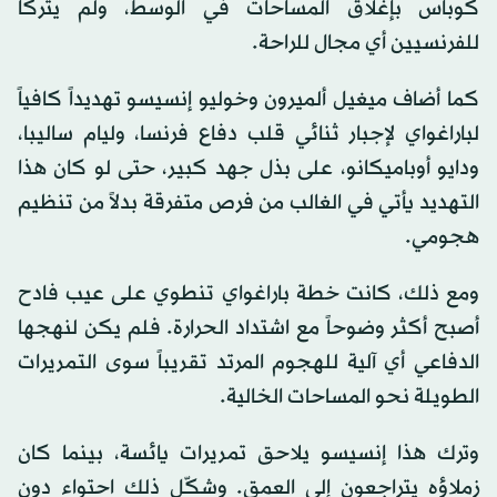
كوباس بإغلاق المساحات في الوسط، ولم يتركا
للفرنسيين أي مجال للراحة.
كما أضاف ميغيل ألميرون وخوليو إنسيسو تهديداً كافياً
لباراغواي لإجبار ثنائي قلب دفاع فرنسا، وليام ساليبا،
ودايو أوباميكانو، على بذل جهد كبير، حتى لو كان هذا
التهديد يأتي في الغالب من فرص متفرقة بدلاً من تنظيم
هجومي.
ومع ذلك، كانت خطة باراغواي تنطوي على عيب فادح
أصبح أكثر وضوحاً مع اشتداد الحرارة. فلم يكن لنهجها
الدفاعي أي آلية للهجوم المرتد تقريباً سوى التمريرات
الطويلة نحو المساحات الخالية.
وترك هذا إنسيسو يلاحق تمريرات يائسة، بينما كان
زملاؤه يتراجعون إلى العمق. وشكّل ذلك احتواء دون