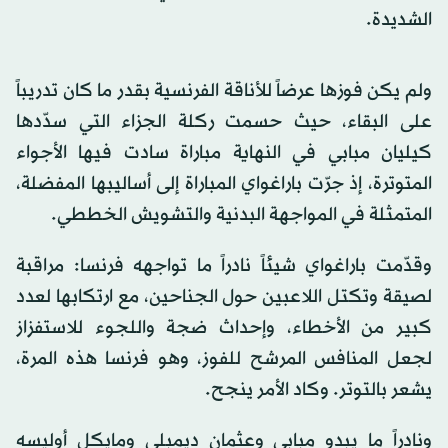
الشديدة.
ولم يكن فوزها عرضاً للأناقة الفرنسية بقدر ما كان تدريباً
على البقاء، حيث حسمت ركلة الجزاء التي سدّدها
كيليان مبابي في النهاية مباراة سادت فيها الأجواء
المتوترة، إذ جرّت باراغواي المباراة إلى أساليبها المفضلة،
المتمثلة في المواجهة البدنية والتشويش الخططي.
وقدّمت باراغواي شيئاً نادراً ما تواجهه فرنسا: مراقبة
لصيقة وتكتل اللاعبين حول الجناحين، مع ارتكابها لعدد
كبير من الأخطاء، وإحداث ضجة واللجوء للاستفزاز
لجعل المنافس المرشح للفوز، وهو فرنسا هذه المرة،
يشعر بالتوتر. وكاد الأمر ينجح.
ونادراً ما يبدو مبابي وعثمان ديمبلي ومايكل أوليسه