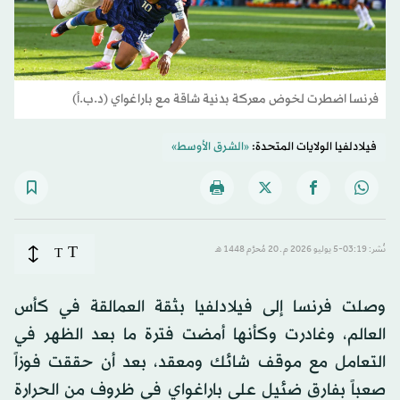
فرنسا اضطرت لخوض معركة بدنية شاقة مع باراغواي (د.ب.أ)
فيلادلفيا الولايات المتحدة:
«الشرق الأوسط»
T
نُشر: 03:19-5 يوليو 2026 م ـ 20 مُحرَّم 1448 هـ
T
وصلت فرنسا إلى فيلادلفيا بثقة العمالقة في كأس
العالم، وغادرت وكأنها أمضت فترة ما بعد الظهر في
التعامل مع موقف شائك ومعقد، بعد أن حققت فوزاً
صعباً بفارق ضئيل على باراغواي في ظروف من الحرارة