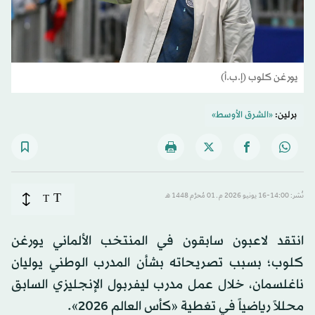
يورغن كلوب (إ.ب.أ)
برلين:
«الشرق الأوسط»
T
نُشر: 14:00-16 يونيو 2026 م ـ 01 مُحرَّم 1448 هـ
T
انتقد لاعبون سابقون في المنتخب الألماني يورغن
كلوب؛ بسبب تصريحاته بشأن المدرب الوطني يوليان
ناغلسمان، خلال عمل مدرب ليفربول الإنجليزي السابق
محللاً رياضياً في تغطية «كأس العالم 2026».