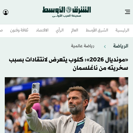
الرئيسية
الشرق الأوسط​
العالم
الرأي
الاقتصاد
ثقافة وفنون
صح
الرياضة
رياضة عالمية
«مونديال 2026»: كلوب يتعرض لانتقادات بسبب
سخريته من ناغلسمان