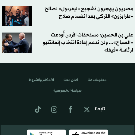
مصريون يهجرون تشجيع «ليفربول» لصالح
«طرابزون» التركي بعد انضمام صلاح
علي بن الحسين: مستحقات الأردن أُودعت
«الصباح»... ولن ندعم إعادة انتخاب إنفانتنيو
لرئاسة «فيفا»
معلومات عنا
اعلن معنا
الأحكام والشروط
سياسة الخصوصية
تابعنا