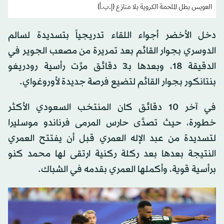
العويس بطل الملحمة الكروية بلا منازع (إ.ب.أ)
دخل الأخضر أجواء اللقاء تدريجياً بتسديدة لسالم
الدوسري بجوار القائم بعد تمريرة من مصعب الجوير في
الدقيقة 18، وبعدها بـ3 دقائق مرَّت رأسية رودريغو
بنتانكور بجوار القائم لتضيع فرصة جديدة لأوروغواي.
في آخر 10 دقائق كان المنتخب السعودي الأكثر
خطورة، حيث تصدَّى حارس المرمى فرناندو موسليرا
لتسديدة من عبد الإله العمري قبل أن يفتتح العمري
النتيجة بعدها بعد ركلة ركنية ارتقى لها محمد كنو
برأسية قوية، وأكملها العمري بقدمه في الشباك.