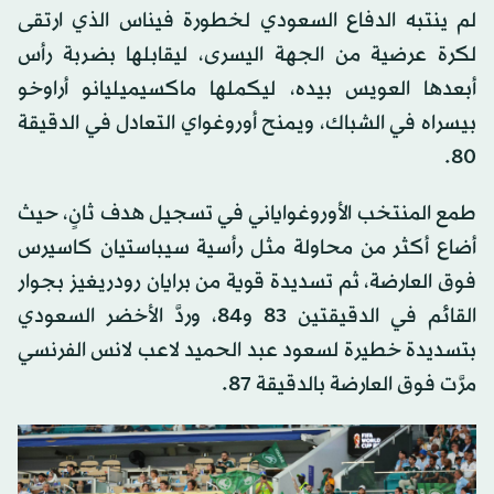
لم ينتبه الدفاع السعودي لخطورة فيناس الذي ارتقى
لكرة عرضية من الجهة اليسرى، ليقابلها بضربة رأس
أبعدها العويس بيده، ليكملها ماكسيميليانو أراوخو
بيسراه في الشباك، ويمنح أوروغواي التعادل في الدقيقة
80.
طمع المنتخب الأوروغواياني في تسجيل هدف ثانٍ، حيث
أضاع أكثر من محاولة مثل رأسية سيباستيان كاسيرس
فوق العارضة، ثم تسديدة قوية من برايان رودريغيز بجوار
القائم في الدقيقتين 83 و84، وردَّ الأخضر السعودي
بتسديدة خطيرة لسعود عبد الحميد لاعب لانس الفرنسي
مرَّت فوق العارضة بالدقيقة 87.