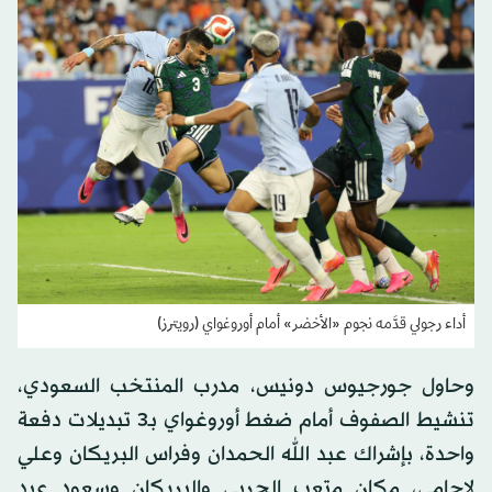
أداء رجولي قدَّمه نجوم «الأخضر» أمام أوروغواي (رويترز)
وحاول جورجيوس دونيس، مدرب المنتخب السعودي،
تنشيط الصفوف أمام ضغط أوروغواي بـ3 تبديلات دفعة
واحدة، بإشراك عبد الله الحمدان وفراس البريكان وعلي
لاجامي، مكان متعب الحربي والبريكان وسعود عبد