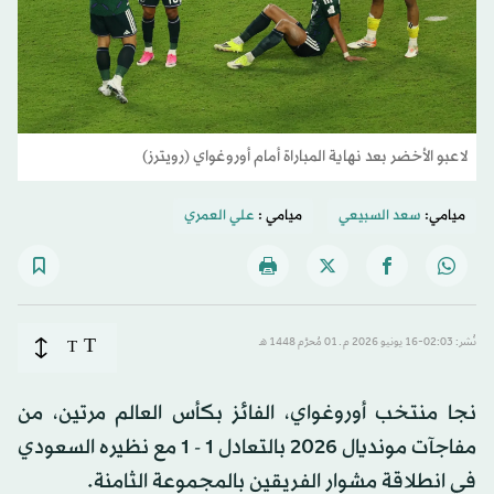
لاعبو الأخضر بعد نهاية المباراة أمام أوروغواي (رويترز)
ميامي:
سعد السبيعي
ميامي :
علي العمري
T
نُشر: 02:03-16 يونيو 2026 م ـ 01 مُحرَّم 1448 هـ
T
نجا منتخب أوروغواي، الفائز بكأس العالم مرتين، من
مفاجآت مونديال 2026 بالتعادل 1 - 1 مع نظيره السعودي
في انطلاقة مشوار الفريقين بالمجموعة الثامنة.