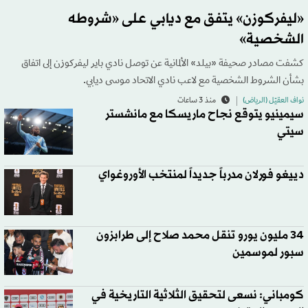
«ليفركوزن» يتفق مع ديابي على «شروطه
الشخصية»
كشفت مصادر صحيفة «بيلد» الألمانية عن توصل نادي باير ليفركوزن إلى اتفاق
بشأن الشروط الشخصية مع لاعب نادي الاتحاد موسى ديابي.
نواف العقيّل (الرياض)
منذ 3 ساعات
سيمينيو يتوقع نجاح ماريسكا مع مانشستر
سيتي
دييغو فورلان مدرباً جديداً لمنتخب الأوروغواي
34 مليون يورو تنقل محمد صلاح إلى طرابزون
سبور لموسمين
كومباني: نسعى لتحقيق الثلاثية التاريخية في