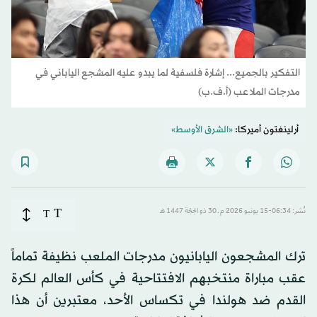
التفكير بالجميع... إشارة فلسفية لما يبدو عليه المشجع الياباني في
مدرجات الملاعب (أ.ف.ب)
أرلينغتون أميركا:
«الشرق الأوسط»
T
نُشر: 06:34-15 يونيو 2026 م ـ 30 ذو الحِجّة 1447 هـ
T
ترك المشجعون اليابانيون مدرجات الملعب نظيفة تماماً
عقب مباراة منتخبهم الافتتاحية في كأس العالم لكرة
القدم ضد هولندا في تكساس الأحد، معتبرين أن هذا