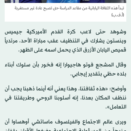
تبدأ هذه الثقافة اليابانية من مقاعد الدراسة حتى تصبح عادة غير مستغربة
(أ.ف.ب)
وشوهد حتى لاعب كرة القدم الأميركية جيميس
وينستون يشارك في التنظيف عقب مباراة الأحد، مرتدياً
قميص اليابان الأزرق الذي يحمل اسمه على الظهر.
وقال المشجع فوتو هاجيوارا إنه فخور بأن سلوك أبناء
بلده حظي بتقدير إيجابي.
وأوضح: «هذه ثقافتنا، وهذا يعني أنه أينما ذهبنا يجب أن
ننظف المكان بعدنا، إنه أسلوبنا الروحي وطريقتنا في
التعامل».
ويرى عالم الاجتماع والفيلسوف ماساتشي أوهساوا أن
مزيجاً من المسؤولية الاجتماعية وضغط الأقران يقفان