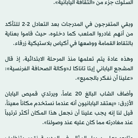
السلوك جزء من «الثقافة اليابانية».
وبقي المتفرجون في المدرجات بعد التعادل 2-2 للتأكد
من أنهم غادروا الملعب كما دخلوه، حيث قاموا بعناية
بالتقاط القمامة ووضعها في أكياس بلاستيكية زرقاء.
وهذه عادة يتم تعلمها منذ المرحلة الابتدائية، إذ قال
المشجع الياباني إيتا تاناكا لـ«وكالة الصحافة الفرنسية»:
«علينا أن نفكر بالجميع».
وأضاف الشاب البالغ 20 عاماً، ويرتدي قميص اليابان
الأزرق: «يعتقد اليابانيون أنه عندما نستخدم مكاناً معيناً،
قيل لنا إنه يجب علينا أن نجعل هذا المكان أكثر ترتيباً
عند مغادرته مما كان عليه عند وصولنا».