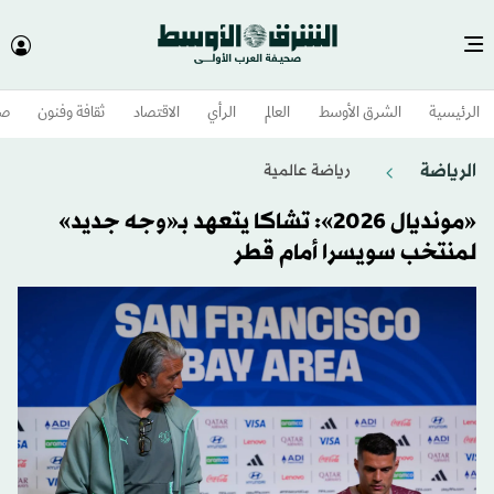
الرئيسية
الشرق الأوسط​
العالم
الرأي
الاقتصاد
ثقافة وفنون
صح
الرياضة
رياضة عالمية
«مونديال 2026»: تشاكا يتعهد بـ«وجه جديد»
لمنتخب سويسرا أمام قطر