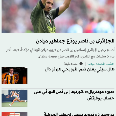
الجزائري بن ناصر يودّع جماهير ميلان
أصبح رحيل الجزائري إسماعيل بن ناصر عن فريق ميلان الإيطالي مؤكداً، فبعد أكثر
من 5 سنوات مع النادي، قام اللاعب بطي صفحة ميلان.
«الشرق الأوسط» (ميلانو)
منذ 8 دقيقة
هال سيتي يعلن ضم النرويجي هيرتو دال
«دورة مونتريال»: كورنيفا إلى ثمن النهائي على
حساب يوفيتش
بوروسيا دورتموند يسعى لخطف الموهبة