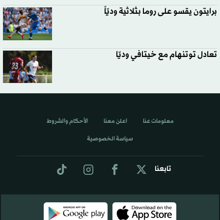
برايتون يقسو على روما بثلاثية وديّاً
تعادل توتنهام مع خيتافي وديّا
معلومات عنا
اعلن معنا
الأحكام والشروط
سياسة الخصوصية
تابعنا