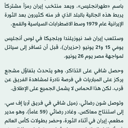
باسم «طهرانجليس». ويعد منتخب إيران رمزاً مشتركاً
يربط هذه الجالية بالبلد الذي فر منه كثيرون بعد الثورة
الإيرانية عام 1979 وسط الاضطرابات السياسية والقمع.
وستلعب إيران ضد نيوزيلندا وبلجيكا في لوس أنجليس
يومَي 15 و21 يونيو (حزيران)، قبل أن تسافر إلى سياتل
لمواجهة مصر يوم 26 يونيو.
وحصل شافي على التذاكر، وهو يتحدث بتفاؤل مشجع
يركز على المباريات في فرصة نادرة لمشاهدة الفريق عن
قرب. لكن هذا الحماس لا يشمل الجميع على الإطلاق.
وتوصل شون رضائي، زميل شافي في فريق آريا إف سي،
إلى استنتاج معاكس. وغادر رضائي (59 عاماً)، وهو مدير
مطعم، إيران في أثناء الثورة، وحضر بطولات كأس العالم